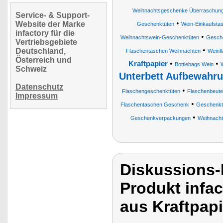
Weihnachtsgeschenke Überraschunge
Service- & Support-
•
Website der Marke
Geschenktüten
Wein-Einkaufsta
infactory für die
•
Weihnachtswein-Geschenktüten
Gesche
Vertriebsgebiete
•
Deutschland,
Flaschentaschen Weihnachten
Weinf
Österreich und
•
•
Kraftpapier
Bottlebags Wein
W
Schweiz
Unterbett Aufbewahr
Datenschutz
•
Flaschengeschenktüten
Flaschenbeute
Impressum
•
Flaschentaschen Geschenk
Geschenkt
•
Geschenkverpackungen
Weihnacht
Diskussions-
Produkt infa
aus Kraftpapi