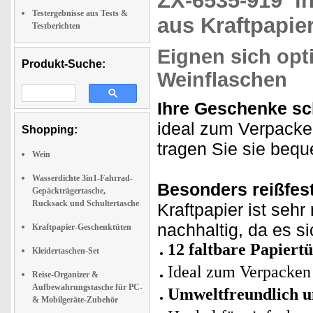
ZX-6535-919
i
Testergebnisse aus Tests &
aus Kraftpapie
Testberichten
Eignen sich opt
Produkt-Suche:
Weinflaschen
Ihre Geschenke sc
ideal zum Verpacke
Shopping:
tragen Sie sie bequ
Wein
Wasserdichte 3in1-Fahrrad-
Besonders reißfest
Gepäckträgertasche,
Rucksack und Schultertasche
Kraftpapier ist seh
nachhaltig, da es si
Kraftpapier-Geschenktüten
12 faltbare Papiert
Kleidertaschen-Set
Ideal zum Verpacken
Reise-Organizer &
Aufbewahrungstasche für PC-
Umweltfreundlich un
& Mobilgeräte-Zubehör