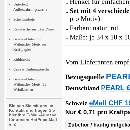
Henkel für einfachen
Unterbett
Set mit 4 verschied
Aufbewahrungstasche
pro Motiv)
Schwimmboje
Farben: natur, rot
Reisetasche aus Lkw-Plane
Maße: je 34 x 10 x 1
Geschenktüten mit
Weihnachts-Motiv aus
Kraftpapier
Kühltasche
Vom Lieferanten emp
Canvas Umhängetasche
PEARL
Bezugsquelle
Geschenktüten mit
Weihnachts-Motiv für
PEARL €
Deutschland
Weinflaschen
eMall CHF 1
Schweiz
Bleiben Sie mit uns im
Kontakt und tragen Sie
Nur € 0,71 pro Kraftp
hier Ihre E-Mail-Adresse
für unsere HotPrice-Mail
ein:
Zubehör / häufig mitgeka