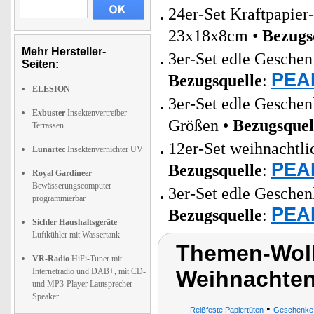
24er-Set Kraftpapie
23x18x8cm •
Bezugs
Mehr Hersteller-
3er-Set edle Geschen
Seiten:
PEAR
Bezugsquelle
:
ELESION
3er-Set edle Geschen
Exbuster
Insektenvertreiber
Größen •
Bezugsquel
Terrassen
12er-Set weihnachtli
Lunartec
Insektenvernichter UV
PEAR
Bezugsquelle
:
Royal Gardineer
Bewässerungscomputer
3er-Set edle Geschen
programmierbar
PEAR
Bezugsquelle
:
Sichler Haushaltsgeräte
Luftkühler mit Wassertank
Themen-Wolk
VR-Radio
HiFi-Tuner mit
Internetradio und DAB+, mit CD-
Weihnachte
und MP3-Player Lautsprecher
Speaker
•
Reißfeste Papiertüten
Geschenke 