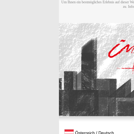
Um Ihnen ein bestmögliches Erlebnis auf dieser We
zu. Inf
Österreich / Deutsch