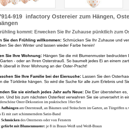
7914-919
infactory Ostereier zum Hängen, Ost
hängen
rühling kommt: Erwecken Sie Ihr Zuhause pünktlich zum Os
n Sie den Frühling willkommen:
Schmücken Sie Ihr Zuhause und ver
iben Sie den Winter und lassen wieder Farbe herein!
en Sie Ihre Wohnung:
Hängen Sie die mit Blumenmuster bedruckten 
Garten - oder an Ihren Osterstrauß. So baumelt jedes Ei an einem za
ch überall in Ihrer Wohnung an der Oster-Pracht!
aschen Sie Ihre Familie bei der Eiersuche:
Lassen Sie den Osterhase
n die Türklinke hängen. So wird die Suche für alle zum Erlebnis und Si
nden Sie sie einfach jedes Jahr aufs Neue:
Die Eier überstehen es,
en. Und bis zum nächsten Osterfest verwahren Sie sie unversehrt in e
erschöne Oster-Dekoration im praktischen 16er-Set
 Aufhängen
am Osterstrauß, an Bäumen und Sträuchern im Garten, an Türgriffen u.
s Ei mit zart schimmerndem Satin-Band
 Schmücken
des Osternests oder von Fenstern
 gefärbt mit Blumenmuster:
je 8 in Braun-Weiß und Weiß-Braun