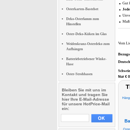
Gut 
Osterkarten-Bastelset
Jede
Unve
Deko-Osterlamm zum
Maße
Hinstellen
Oster-Deko-Küken im Glas
Vom Li
Weidenkranz-Osterdeko zum
Aufhängen
Bezugs
Batteriebetriebener Winke-
Deutsc
Hase
Schwei
Oster-Strohhasen
Nur € 0
T
Bleiben Sie mit uns im
Kontakt und tragen Sie
Hänge
hier Ihre E-Mail-Adresse
für unsere HotPrice-Mail
ein:
Ba
Oste