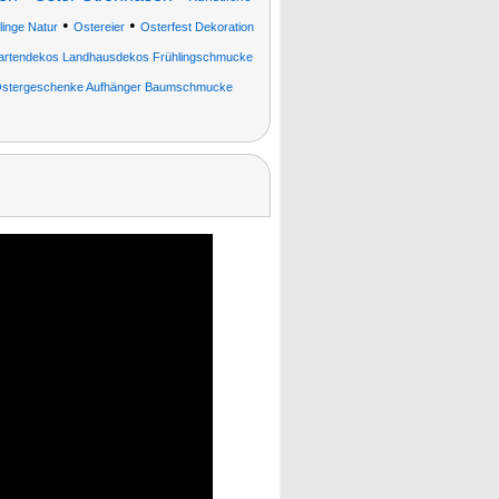
•
•
linge Natur
Ostereier
Osterfest Dekoration
rtendekos Landhausdekos Frühlingschmucke
Ostergeschenke Aufhänger Baumschmucke