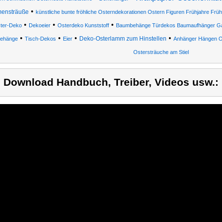
•
mensträuße
künstliche bunte fröhliche Osterndekorationen Ostern Figuren Frühjahre Früh
•
•
•
ter-Deko
Dekoeier
Osterdeko Kunststoff
Baumbehänge Türdekos Baumaufhänger Ga
•
•
•
•
Deko-Osterlamm zum Hinstellen
ehänge
Tisch-Dekos
Eier
Anhänger Hängen 
Ostersträuche am Stiel
) Download Handbuch, Treiber, Videos usw.: