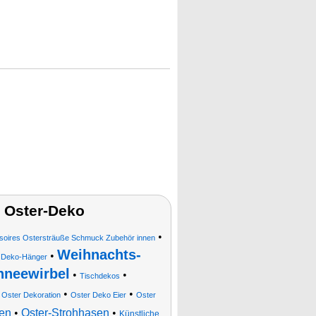
 Oster-Deko
•
soires Ostersträuße Schmuck Zubehör innen
Weihnachts-
•
•
Deko-Hänger
hneewirbel
•
•
Tischdekos
•
•
•
Oster Dekoration
Oster Deko Eier
Oster
ten
•
Oster-Strohhasen
•
Künstliche