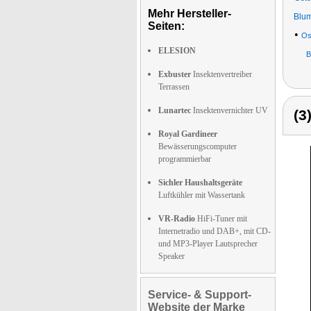
Mehr Hersteller-
Blu
Seiten:
•
Os
ELESION
B
Exbuster
Insektenvertreiber
Terrassen
Lunartec
Insektenvernichter UV
(3
Royal Gardineer
Bewässerungscomputer
programmierbar
Sichler Haushaltsgeräte
Luftkühler mit Wassertank
VR-Radio
HiFi-Tuner mit
Internetradio und DAB+, mit CD-
und MP3-Player Lautsprecher
Speaker
Service- & Support-
Website der Marke