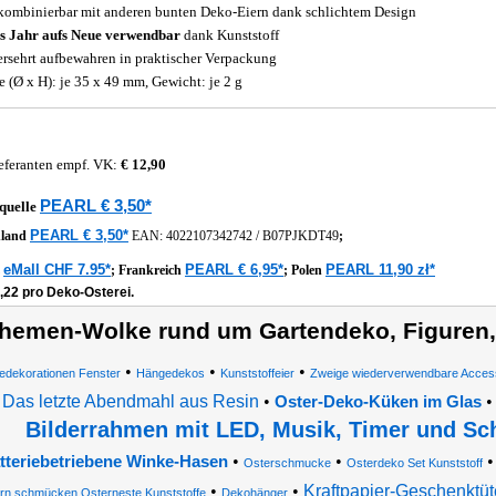
kombinierbar mit anderen bunten Deko-Eiern dank schlichtem Design
s Jahr aufs Neue verwendbar
dank Kunststoff
rsehrt aufbewahren in praktischer Verpackung
 (Ø x H): je 35 x 49 mm, Gewicht: je 2 g
eferanten empf. VK:
€ 12,90
PEARL € 3,50*
quelle
PEARL € 3,50*
hland
EAN:
4022107342742
/
B07PJKDT49
;
eMall CHF 7.95*
PEARL € 6,95*
PEARL 11,90 zł*
z
;
Frankreich
;
Polen
,22 pro Deko-Osterei.
hemen-Wolke rund um Gartendeko, Figuren,
•
•
•
dekorationen Fenster
Hängedekos
Kunststoffeier
Zweige wiederverwendbare Acces
Das letzte Abendmahl aus Resin
•
Oster-Deko-Küken im Glas
Bilderrahmen mit LED, Musik, Timer und Sc
•
•
tteriebetriebene Winke-Hasen
Osterschmucke
Osterdeko Set Kunststoff
•
•
Kraftpapier-Geschenktü
rn schmücken Osterneste Kunststoffe
Dekohänger