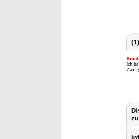
(1
Kunde
Ich ha
Zweige
Di
zu
in