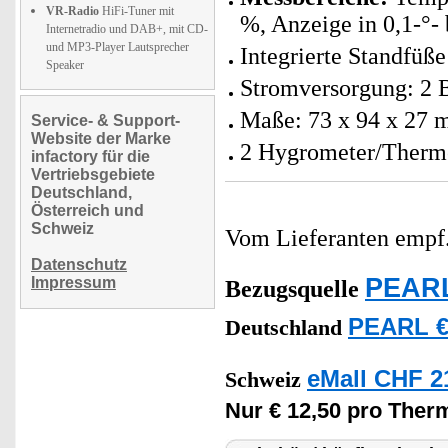
VR-Radio
HiFi-Tuner mit
%, Anzeige in 0,1-°-
Internetradio und DAB+, mit CD-
und MP3-Player Lautsprecher
Integrierte Standfüß
Speaker
Stromversorgung: 2 B
Maße: 73 x 94 x 27 
Service- & Support-
Website der Marke
2 Hygrometer/Thermo
infactory für die
Vertriebsgebiete
Deutschland,
Österreich und
Schweiz
Vom Lieferanten emp
Datenschutz
PEARL
Impressum
Bezugsquelle
PEARL €
Deutschland
eMall CHF 2
Schweiz
Nur € 12,50 pro Ther