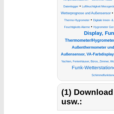
•
Datenlogger
Luftfeuchtigkeit Messgerä
Wetterprognose und Außensensor
•
Thermo-Hygrometer
Digitale Innen-
•
Feuchtigkeits Alarme
Hygrometer Ger
Display, Fu
Thermometer/Hygromete
Außenthermometer und
Außensensor, VA-Farbdisplay
Yachten, Ferienhäuser, Büros, Zimmer, W
Funk-Wetterstatio
Schimmelfunktione
(1) Download
usw.: