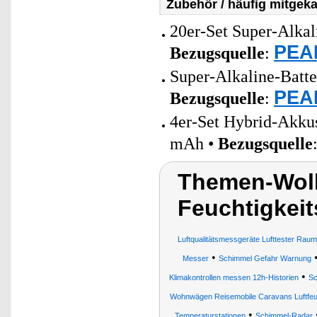
Zubehör / häufig mitgeka
20er-Set Super-Alkal
PEAR
Bezugsquelle
:
Super-Alkaline-Batt
PEAR
Bezugsquelle
:
4er-Set Hybrid-Akku
mAh •
Bezugsquelle
Themen-Wolk
Feuchtigkei
Luftqualitätsmessgeräte Lufttester Rau
•
Messer
Schimmel Gefahr Warnung
•
Klimakontrollen messen 12h-Historien
Sc
Wohnwägen Reisemobile Caravans Luftfeuc
•
Temperaturstationen
Schimmel-Radar