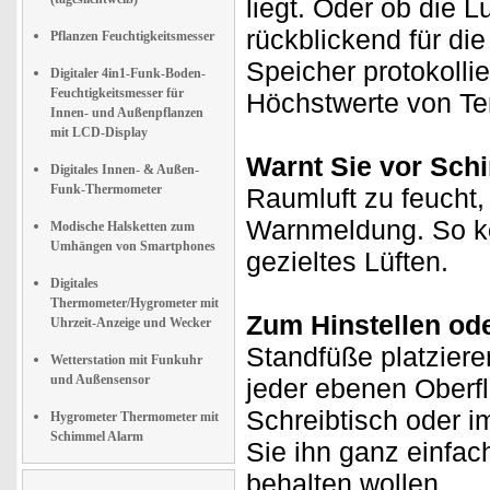
liegt. Oder ob die L
rückblickend für d
Pflanzen Feuchtigkeitsmesser
Speicher protokolli
Digitaler 4in1-Funk-Boden-
Feuchtigkeitsmesser für
Höchstwerte von Te
Innen- und Außenpflanzen
mit LCD-Display
Warnt Sie vor Sch
Digitales Innen- & Außen-
Funk-Thermometer
Raumluft zu feucht,
Warnmeldung. So kön
Modische Halsketten zum
Umhängen von Smartphones
gezieltes Lüften.
Digitales
Thermometer/Hygrometer mit
Zum Hinstellen od
Uhrzeit-Anzeige und Wecker
Standfüße platzier
Wetterstation mit Funkuhr
und Außensensor
jeder ebenen Oberf
Schreibtisch oder 
Hygrometer Thermometer mit
Schimmel Alarm
Sie ihn ganz einfac
behalten wollen.