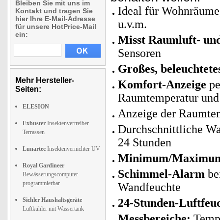
Bleiben Sie mit uns im
Ideal für Wohnräume,
Kontakt und tragen Sie
hier Ihre E-Mail-Adresse
u.v.m.
für unsere HotPrice-Mail
ein:
Misst Raumluft- un
Sensoren
Großes, beleuchtet
Mehr Hersteller-
Komfort-Anzeige
pe
Seiten:
Raumtemperatur und 
ELESION
Anzeige der Raumtemp
Exbuster
Insektenvertreiber
Durchschnittliche Wa
Terrassen
24 Stunden
Lunartec
Insektenvernichter UV
Minimum/Maximum
Royal Gardineer
Schimmel-Alarm
bei
Bewässerungscomputer
programmierbar
Wandfeuchte
Sichler Haushaltsgeräte
24-Stunden-Luftfeuc
Luftkühler mit Wassertank
Messbereiche:
Temper