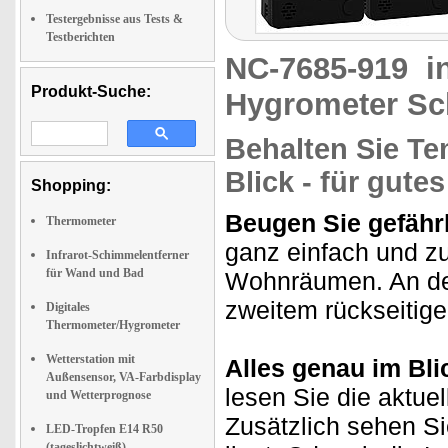
Testergebnisse aus Tests &
Testberichten
NC-7685-919
i
Produkt-Suche:
Hygrometer Sc
Behalten Sie Te
Blick - für gut
Shopping:
Beugen Sie gefähr
Thermometer
ganz einfach und z
Infrarot-Schimmelentferner
für Wand und Bad
Wohnräumen. An der
zweitem rückseitig
Digitales
Thermometer/Hygrometer
Wetterstation mit
Alles genau im Bli
Außensensor, VA-Farbdisplay
lesen Sie die aktuel
und Wetterprognose
Zusätzlich sehen S
LED-Tropfen E14 R50
(tageslichtweiß)