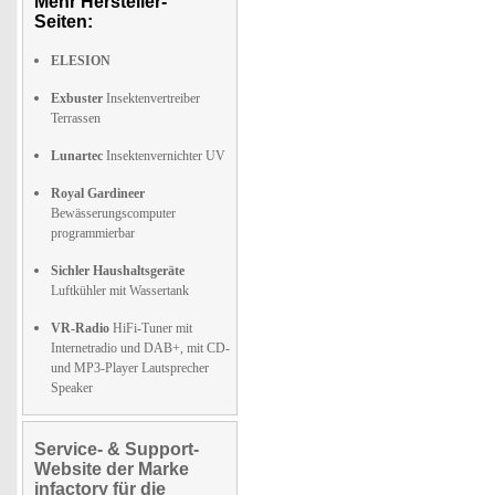
Mehr Hersteller-
Seiten:
ELESION
Exbuster
Insektenvertreiber
Terrassen
Lunartec
Insektenvernichter UV
Royal Gardineer
Bewässerungscomputer
programmierbar
Sichler Haushaltsgeräte
Luftkühler mit Wassertank
VR-Radio
HiFi-Tuner mit
Internetradio und DAB+, mit CD-
und MP3-Player Lautsprecher
Speaker
Service- & Support-
Website der Marke
infactory für die