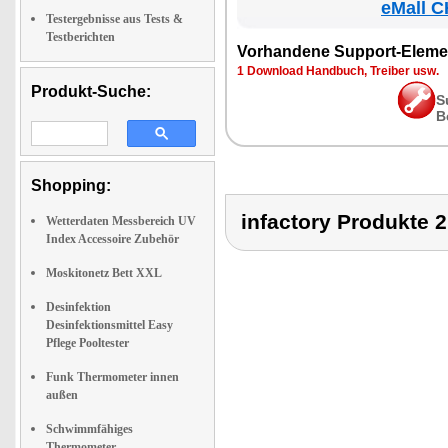
eMall C
Testergebnisse aus Tests &
Testberichten
Vorhandene Support-Eleme
1 Download Handbuch, Treiber usw.
Produkt-Suche:
S
B
Shopping:
infactory Produk
Wetterdaten Messbereich UV
Index Accessoire Zubehör
Moskitonetz Bett XXL
Desinfektion
Desinfektionsmittel Easy
Pflege Pooltester
Funk Thermometer innen
außen
Schwimmfähiges
Thermometer