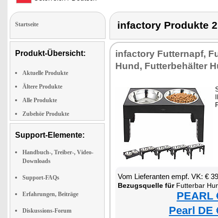
infactory Produk
Startseite
infactory Futternapf, F
Produkt-Übersicht:
Hund, Futterbehälter 
Aktuelle Produkte
Ältere Produkte
S
I
Alle Produkte
Zubehör Produkte
Support-Elemente:
Handbuch-, Treiber-, Video-
Downloads
Vom Lieferanten empf. VK: € 3
Support-FAQs
Bezugsquelle für
Futterbar Hu
PEARL €
Erfahrungen, Beiträge
Pearl DE 
Diskussions-Forum