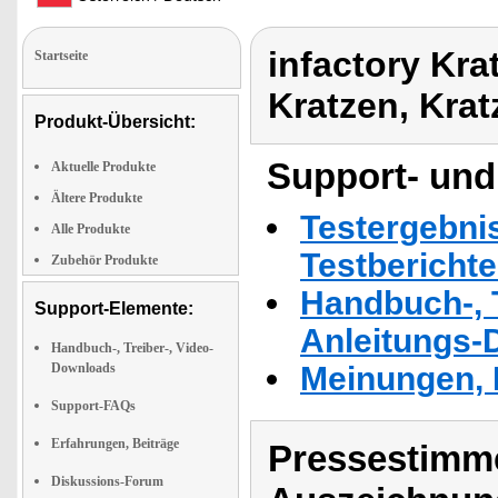
infactory Kra
Startseite
Kratzen, Krat
Produkt-Übersicht:
Support- und
Aktuelle Produkte
Ältere Produkte
Testergebni
Alle Produkte
Testbericht
Zubehör Produkte
Handbuch-, T
Support-Elemente:
Anleitungs-
Handbuch-, Treiber-, Video-
Downloads
Meinungen, 
Support-FAQs
Erfahrungen, Beiträge
Pressestimme
Diskussions-Forum