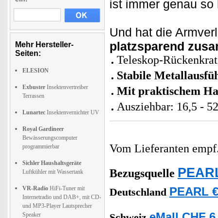
ist immer genau so 
Und hat die Armverl
platzsparend zus
Mehr Hersteller-
Seiten:
Teleskop-Rückenkrat
ELESION
Stabile Metallausfü
Exbuster
Insektenvertreiber
Mit praktischem Ha
Terrassen
Ausziehbar: 16,5 - 5
Lunartec
Insektenvernichter UV
Royal Gardineer
Bewässerungscomputer
Vom Lieferanten emp
programmierbar
Sichler Haushaltsgeräte
PEARL
Bezugsquelle
Luftkühler mit Wassertank
VR-Radio
HiFi-Tuner mit
PEARL €
Deutschland
Internetradio und DAB+, mit CD-
und MP3-Player Lautsprecher
eMall CHF 6
Speaker
Schweiz