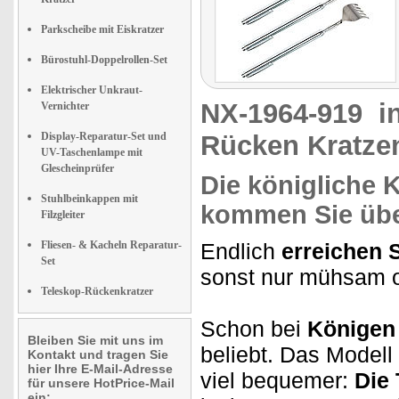
Parkscheibe mit Eiskratzer
Bürostuhl-Doppelrollen-Set
Elektrischer Unkraut-
NX-1964-919
i
Vernichter
Display-Reparatur-Set und
Rücken Kratzen
UV-Taschenlampe mit
Glescheinprüfer
Die königliche K
Stuhlbeinkappen mit
kommen Sie über
Filzgleiter
Fliesen- & Kacheln Reparatur-
Endlich
erreichen 
Set
sonst nur mühsam o
Teleskop-Rückenkratzer
Schon bei
Königen
Bleiben Sie mit uns im
beliebt. Das Modell
Kontakt und tragen Sie
hier Ihre E-Mail-Adresse
viel bequemer:
Die 
für unsere HotPrice-Mail
ein: