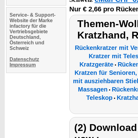
Nur € 2,66 pro Rücken
Service- & Support-
Website der Marke
Themen-Wol
infactory für die
Vertriebsgebiete
Kratzhand, 
Deutschland,
Österreich und
Rückenkratzer mit V
Schweiz
Kratzer mit Tel
Datenschutz
Kratzgeräte
Rücken
Impressum
•
Kratzen für Senioren
mit ausziehbaren Sti
Massagen
Rückenkr
•
Teleskop
Kratzh
•
(2) Download