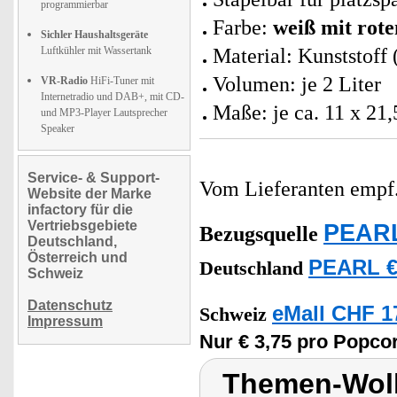
programmierbar
Farbe:
weiß mit rote
Sichler Haushaltsgeräte
Luftkühler mit Wassertank
Material: Kunststoff 
Volumen: je 2 Liter
VR-Radio
HiFi-Tuner mit
Internetradio und DAB+, mit CD-
Maße: je ca. 11 x 21,
und MP3-Player Lautsprecher
Speaker
Service- & Support-
Vom Lieferanten emp
Website der Marke
infactory für die
Vertriebsgebiete
PEARL
Bezugsquelle
Deutschland,
Österreich und
PEARL €
Deutschland
Schweiz
Datenschutz
eMall CHF 1
Schweiz
Impressum
Nur € 3,75 pro Popco
Themen-Wol