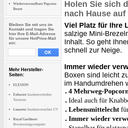
Holen Sie sich d
Wiederverwendbare Popcorn-
Boxen
nach Hause auf 
Viel Platz für Ihre
Bleiben Sie mit uns im
Kontakt und tragen Sie
salzige Mini-Brezeln
hier Ihre E-Mail-Adresse
für unsere HotPrice-Mail
Inhalt. So geht Ih
ein:
schnell zur Neige.
Immer wieder ver
Mehr Hersteller-
Boxen sind leicht z
Seiten:
im Handumdrehen wie
ELESION
4 Mehrweg-Popcorns
Exbuster
Insektenvertreiber
Ideal auch für Knabb
Terrassen
Lebensmittelecht
fü
Lunartec
Insektenvernichter UV
Immer wieder verw
Royal Gardineer
Bewässerungscomputer
Stapelbar für platzs