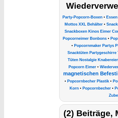
Wiederverwe
•
Party-Popcorn-Boxen
Essen 
•
Mottos XXL Behälter
Snack
Snackboxen Kinos Eimer Con
•
Popcorneimer Bonbons
Pop
•
Popcornmaker Partys Pa
Snacktüten Partygeschirre 
Tüten Nostalgie Knabereie
•
Popcorn Eimer
Wiederve
magnetischen Befest
•
•
Popcornbecher Plastik
Po
•
•
Korn
Popcornbecher
P
Zube
(2) Beiträge,