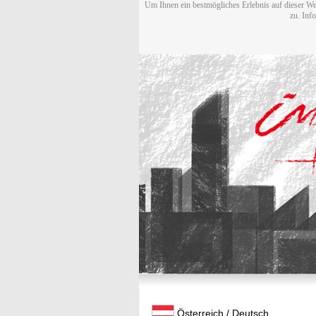
Um Ihnen ein bestmögliches Erlebnis auf dieser We
zu. Inf
Österreich / Deutsch