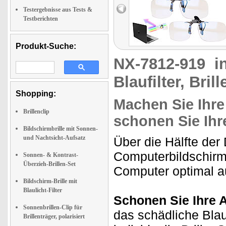
Testergebnisse aus Tests &
Testberichten
Produkt-Suche:
NX-7812-919
i
Blaufilter, Bri
Shopping:
Machen Sie Ihre 
Brillenclip
schonen Sie Ih
Bildschirmbrille mit Sonnen-
und Nachtsicht-Aufsatz
Über die Hälfte der
Computerbildschirm.
Sonnen- & Kontrast-
Überzieh-Brillen-Set
Computer optimal au
Bildschirm-Brille mit
Blaulicht-Filter
Schonen Sie Ihre 
Sonnenbrillen-Clip für
das schädliche Blau
Brillenträger, polarisiert