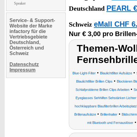
Speaker
PEARL €
Deutschland
Service- & Support-
eMall CHF 6
Schweiz
Website der Marke
infactory für die
Nur € 3,00 pro Brillen
Vertriebsgebiete
Deutschland,
Themen-Wolk
Österreich und
Schweiz
Fernsehbrille
Datenschutz
Impressum
•
•
Blue-Light-Filter
Blaulichtfilter Aufsätze
•
Blaulichtfilter Brillen Clips
Blockieren Blo
•
Schlafprobleme Brillen Clips Arbeiten
Se
Eyeglasses Sehhilfen Sehstärken Lichter
hochklappbare Blaufilterbrillen Arbeitsplatzb
•
•
Brillenaufsätze
Brillenhalter
Bildschirm
mit Bluetooth und Fernauslöser