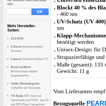
Universell einsetzba
für unsere HotPrice-Mail
ein:
Blockt 40 % des Bla
- 460 nm
UV-Schutz (UV 400)
Mehr Hersteller-
nm
Seiten:
Klapp-Mechanismu
ELESION
benötigt werden
Exbuster
Insektenvertreiber
Unisex-Design: für 
Terrassen
Strapazierfähige und
Lunartec
Insektenvernichter UV
Maße (gesamt): 133 
Royal Gardineer
Gewicht: 11 g
Bewässerungscomputer
programmierbar
Sichler Haushaltsgeräte
Luftkühler mit Wassertank
Vom Lieferanten emp
VR-Radio
HiFi-Tuner mit
Internetradio und DAB+, mit CD-
PEARL
Bezugsquelle
und MP3-Player Lautsprecher