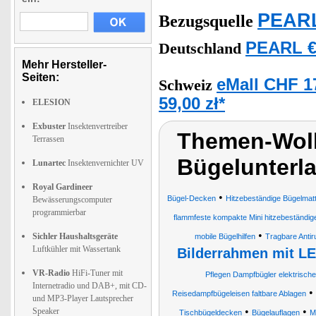
PEARL
Bezugsquelle
PEARL €
Deutschland
Mehr Hersteller-
Seiten:
eMall CHF 1
Schweiz
59,00 zł*
ELESION
Exbuster
Insektenvertreiber
Themen-Wolk
Terrassen
Bügelunterl
Lunartec
Insektenvernichter UV
Royal Gardineer
•
Bügel-Decken
Hitzebeständige Bügelmat
Bewässerungscomputer
programmierbar
flammfeste kompakte Mini hitzebeständig
•
Sichler Haushaltsgeräte
mobile Bügelhilfen
Tragbare Antir
Luftkühler mit Wassertank
Bilderrahmen mit LE
VR-Radio
HiFi-Tuner mit
Pflegen Dampfbügler elektrische
Internetradio und DAB+, mit CD-
•
Reisedampfbügeleisen faltbare Ablagen
und MP3-Player Lautsprecher
•
•
Speaker
Tischbügeldecken
Bügelauflagen
M