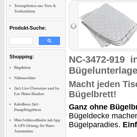
Testergebnisse aus Tests &
Testberichten
Produkt-Suche:
Shopping:
NC-3472-919
i
Bügelunterlag
Bügeleisen
Nähmaschine
Macht jeden Tis
2in1-Live-Übersetzer und In-
Bügelbrett!
Ear-Mono-Headset
Kabelloses 2in1-
Ganz ohne Bügelbr
Dampfbügeleisen
Bügeldecke machen 
Mini-Schlüsselfinder mit App
Bügelparadies.
Ein
& GPS-Ortung, für Haus-
Automation