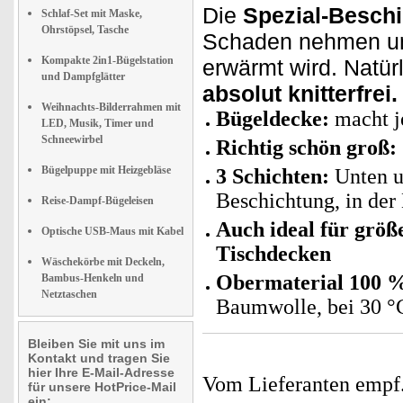
Die
Spezial-Besch
Schlaf-Set mit Maske,
Ohrstöpsel, Tasche
Schaden nehmen und
Kompakte 2in1-Bügelstation
erwärmt wird. Natü
und Dampfglätter
absolut knitterfrei.
Weihnachts-Bilderrahmen mit
Bügeldecke:
macht j
LED, Musik, Timer und
Schneewirbel
Richtig schön groß:
Bügelpuppe mit Heizgebläse
3 Schichten:
Unten u
Beschichtung, in der
Reise-Dampf-Bügeleisen
Auch ideal für größ
Optische USB-Maus mit Kabel
Tischdecken
Wäschekörbe mit Deckeln,
Obermaterial 100 
Bambus-Henkeln und
Netztaschen
Baumwolle, bei 30 °
Bleiben Sie mit uns im
Kontakt und tragen Sie
hier Ihre E-Mail-Adresse
Vom Lieferanten emp
für unsere HotPrice-Mail
ein: