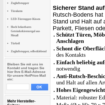
Zugluftstopper
Sicherer Stand auf
Türalarm
Rutsch-Bodens hat d
LED-Türstopper-Kissen
Stand und Halt auf 
Parkett, Fliesen ode
Hoch belastbares
Getränkekistenregal aus
Schützt Türen, Möb
Metall
Anschlagen
Türkeil
Schont die Oberfläc
Zugluftstopper, selbstklebend
des Kontakts
Einfach beliebig auf
Bleiben Sie mit uns im
notwendig
Kontakt und tragen Sie
hier Ihre E-Mail-Adresse
Anti-Rutsch-Beschic
für unsere HotPrice-Mail
ein:
und Halt auf allen A
Hohes Eigengewicht
Material: robuster E
Mehr Hersteller-