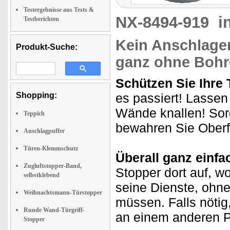
Testergebnisse aus Tests &
NX-8494-919
i
Testberichten
Kein Anschlage
Produkt-Suche:
ganz ohne Bohr
Schützen Sie Ihre
Shopping:
es passiert! Lasse
Wände knallen! Sor
Teppich
bewahren Sie Oberf
Anschlagpuffer
Türen-Klemmschutz
Überall ganz einfa
Zugluftstopper-Band,
Stopper dort auf, wo
selbstklebend
seine Dienste, ohn
Weihnachtsmann-Türstopper
müssen. Falls nötig
Runde Wand-Türgriff-
an einem anderen P
Stopper