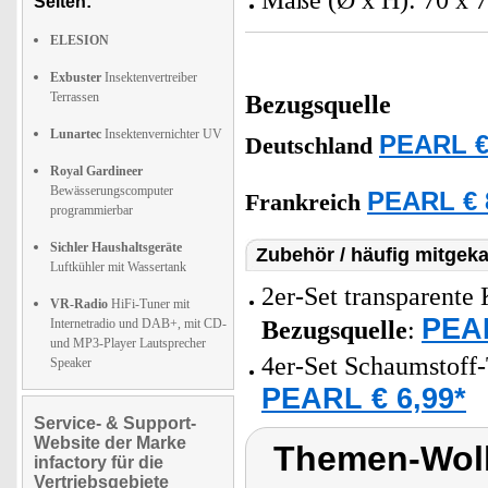
Maße (Ø x H): 70 x 
Seiten:
ELESION
Exbuster
Insektenvertreiber
Terrassen
Bezugsquelle
Lunartec
Insektenvernichter UV
PEARL €
Deutschland
Royal Gardineer
Bewässerungscomputer
PEARL € 
Frankreich
programmierbar
Sichler Haushaltsgeräte
Zubehör / häufig mitgeka
Luftkühler mit Wassertank
2er-Set transparente 
VR-Radio
HiFi-Tuner mit
PEAR
Internetradio und DAB+, mit CD-
Bezugsquelle
:
und MP3-Player Lautsprecher
4er-Set Schaumstoff
Speaker
PEARL € 6,99*
Service- & Support-
Website der Marke
Themen-Wolk
infactory für die
Vertriebsgebiete