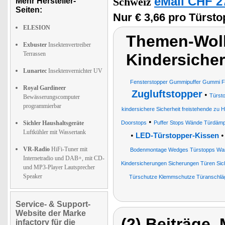
eMall CHF 2
Schweiz
Mehr Hersteller-
Seiten:
Nur € 3,66 pro Türsto
ELESION
Themen-Wolk
Exbuster
Insektenvertreiber
Terrassen
Kindersiche
Lunartec
Insektenvernichter UV
Fensterstopper Gummipuffer Gummi F
Royal Gardineer
Zugluftstopper
•
Türst
Bewässerungscomputer
programmierbar
kindersichere Sicherheit freistehende zu 
•
Sichler Haushaltsgeräte
Doorstops
Puffer Stops Wände Türdämpf
Luftkühler mit Wassertank
•
LED-Türstopper-Kissen
VR-Radio
HiFi-Tuner mit
Bodenmontage Wedges Türstopps Wan
Internetradio und DAB+, mit CD-
Kindersicherungen Sicherungen Türen Sic
und MP3-Player Lautsprecher
Speaker
Türschutze Klemmschutze Türanschlä
Service- & Support-
Website der Marke
(2) Beiträge,
infactory für die