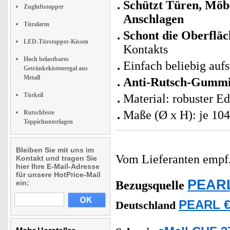
Schützt Türen, Möb
Zugluftstopper
Anschlagen
Türalarm
Schont die Oberfläc
LED-Türstopper-Kissen
Kontakts
Hoch belastbares
Einfach beliebig aufs
Getränkekistenregal aus
Metall
Anti-Rutsch-Gummie
Türkeil
Material: robuster E
Maße (Ø x H): je 104
Rutschfeste
Teppichunterlagen
Bleiben Sie mit uns im
Vom Lieferanten emp
Kontakt und tragen Sie
hier Ihre E-Mail-Adresse
für unsere HotPrice-Mail
PEARL
ein:
Bezugsquelle
PEARL €
Deutschland