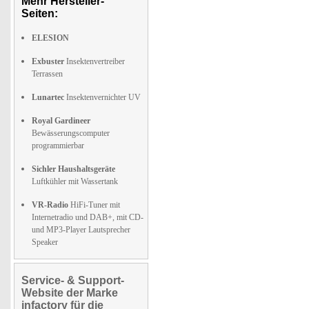
Mehr Hersteller-
Seiten:
ELESION
Exbuster
Insektenvertreiber
Terrassen
Lunartec
Insektenvernichter UV
Royal Gardineer
Bewässerungscomputer
programmierbar
Sichler Haushaltsgeräte
Luftkühler mit Wassertank
VR-Radio
HiFi-Tuner mit
Internetradio und DAB+, mit CD-
und MP3-Player Lautsprecher
Speaker
Service- & Support-
Website der Marke
infactory für die