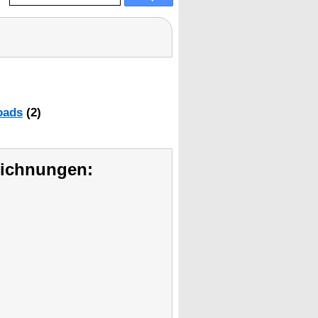
oads
(2)
eichnungen: