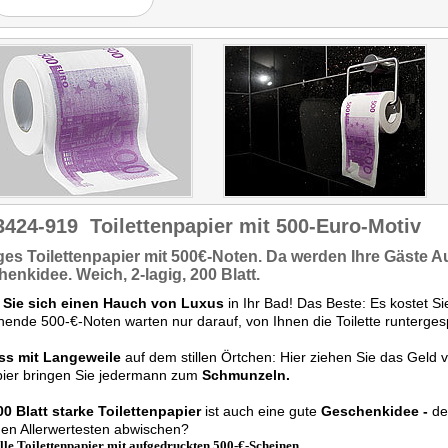
3424-919
Toilettenpapier mit 500-Euro-Motiv
ges Toilettenpapier
mit
500€-Noten.
Da werden Ihre Gäste A
henkidee.
Weich, 2-lagig, 200 Blatt.
 Sie sich einen Hauch von Luxus
in Ihr Bad! Das Beste: Es kostet 
ende 500-€-Noten warten nur darauf, von Ihnen die Toilette runterges
ss mit Langeweile
auf dem stillen Örtchen: Hier ziehen Sie das Geld 
pier bringen Sie jedermann zum
Schmunzeln.
00 Blatt starke Toilettenpapier
ist auch eine gute
Geschenkidee -
de
en Allerwertesten abwischen?
lle Toilettenpapier mit aufgedruckten 500-€-Scheinen