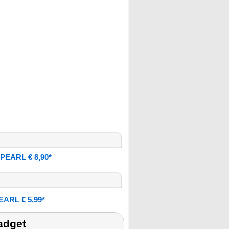
PEARL € 8,90*
EARL € 5,99*
adget