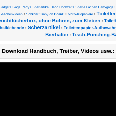
Gadgets Gags Partys Spaßartikel Deco Hochzeits Späße Lachen Partygags G
Toilette
•
•
•
Geschenkideen
Schilder "Baby on Board"
Motiv-Klopapiere
euchttücherbox, ohne Bohren, zum Kleben
•
Toilet
Scherzartikel
lbstklebende
•
•
Toilettenpapier-Aufbewa
Bierhalter
Tisch-Punching-Bä
•
) Download Handbuch, Treiber, Videos usw.: