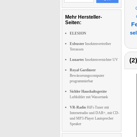
Mehr Hersteller-
Seiten:
F
se
ELESION
Exbuster
Insektenvertreiber
Terrassen
(2
Lunartec
Insektenvernichter UV
Royal Gardineer
Bewässerungscomputer
programmierbar
Sichler Haushaltsgeräte
Luftkühler mit Wassertank
VR-Radio
HiFi-Tuner mit
Internetradio und DAB+, mit CD-
und MP3-Player Lautsprecher
Speaker