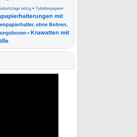
•
eburtstage witzig
Toilettenpapiere
npapierhalterungen mit
tenpapierhalter, ohne Bohren,
Krawatten mit
hrungsboxen
•
lle