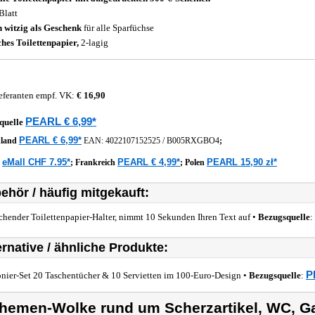
Blatt
 witzig als Geschenk
für alle Sparfüchse
hes Toilettenpapier,
2-lagig
eferanten empf. VK:
€ 16,90
PEARL € 6,99*
quelle
PEARL € 6,99*
hland
EAN:
4022107152525
/
B005RXGBO4
;
eMall CHF 7.95*
PEARL € 4,99*
PEARL 15,90 zł*
z
;
Frankreich
;
Polen
ehör / häufig mitgekauft:
chender Toilettenpapier-Halter, nimmt 10 Sekunden Ihren Text auf •
Bezugsquelle
:
ernative / ähnliche Produkte:
P
nier-Set 20 Taschentücher & 10 Servietten im 100-Euro-Design •
Bezugsquelle
:
hemen-Wolke rund um Scherzartikel, WC, G