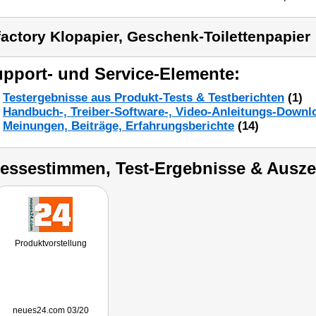
factory Klopapier, Geschenk-Toilettenpapier
pport- und Service-Elemente:
Testergebnisse aus Produkt-Tests & Testberichten
(1)
Handbuch-, Treiber-Software-, Video-Anleitungs-Downl
Meinungen, Beiträge, Erfahrungsberichte
(14)
ressestimmen, Test-Ergebnisse & Ausz
Produktvorstellung
neues24.com 03/20