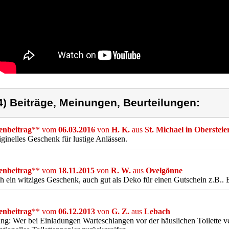
4) Beiträge, Meinungen, Beurteilungen:
nbeitrag
** vom
06.03.2016
von
H. K.
aus
St. Michael in Oberstei
iginelles Geschenk für lustige Anlässen.
nbeitrag
** vom
18.11.2015
von
R. W.
aus
Ovelgönne
h ein witziges Geschenk, auch gut als Deko für einen Gutschein z.B..
nbeitrag
** vom
06.12.2013
von
G. Z.
aus
Lebach
g: Wer bei Einladungen Warteschlangen vor der häuslichen Toilette ver