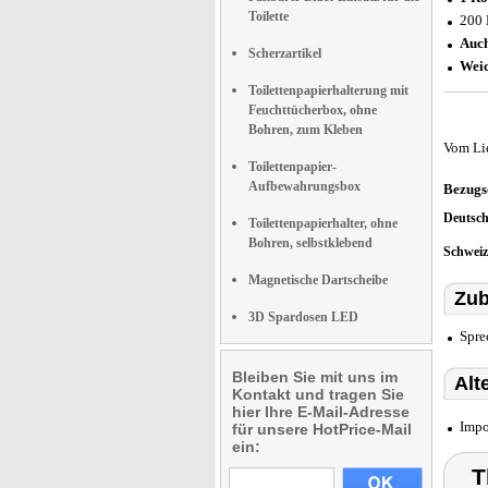
Toilette
200 
Auch
Scherzartikel
Weic
Toilettenpapierhalterung mit
Feuchttücherbox, ohne
Bohren, zum Kleben
Vom Li
Toilettenpapier-
Aufbewahrungsbox
Bezugs
Deutsc
Toilettenpapierhalter, ohne
Bohren, selbstklebend
Schwei
Magnetische Dartscheibe
Zub
3D Spardosen LED
Spre
Bleiben Sie mit uns im
Alt
Kontakt und tragen Sie
hier Ihre E-Mail-Adresse
Impo
für unsere HotPrice-Mail
ein:
T