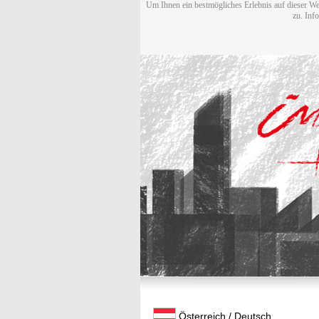
Um Ihnen ein bestmögliches Erlebnis auf dieser We
zu. Inf
Österreich / Deutsch