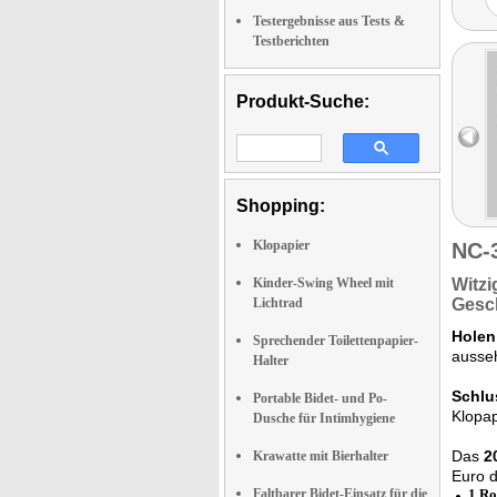
Testergebnisse aus Tests &
Testberichten
Produkt-Suche:
Shopping:
Klopapier
NC-
Kinder-Swing Wheel mit
Witzi
Lichtrad
Gesc
Holen
Sprechender Toilettenpapier-
ausseh
Halter
Schlu
Portable Bidet- und Po-
Klopa
Dusche für Intimhygiene
Das
2
Krawatte mit Bierhalter
Euro d
Faltbarer Bidet-Einsatz für die
1 Ro