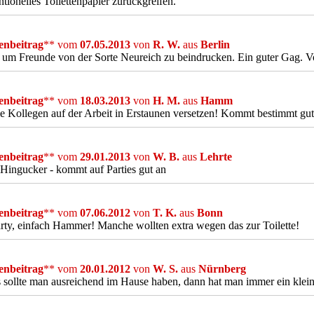
tionelles Toilettenpapier zurückgreifen.
nbeitrag
** vom
07.05.2013
von
R. W.
aus
Berlin
 um Freunde von der Sorte Neureich zu beindrucken. Ein guter Gag. V
nbeitrag
** vom
18.03.2013
von
H. M.
aus
Hamm
e Kollegen auf der Arbeit in Erstaunen versetzen! Kommt bestimmt gut
nbeitrag
** vom
29.01.2013
von
W. B.
aus
Lehrte
n Hingucker - kommt auf Parties gut an
nbeitrag
** vom
07.06.2012
von
T. K.
aus
Bonn
rty, einfach Hammer! Manche wollten extra wegen das zur Toilette!
nbeitrag
** vom
20.01.2012
von
W. S.
aus
Nürnberg
sollte man ausreichend im Hause haben, dann hat man immer ein klein