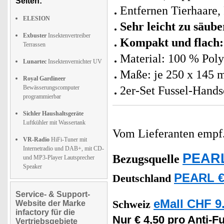
Seiten:
Entfernen Tierhaare,
ELESION
Sehr leicht zu säube
Exbuster
Insektenvertreiber
Kompakt und flach:
Terrassen
Material: 100 % Poly
Lunartec
Insektenvernichter UV
Maße: je 250 x 145
Royal Gardineer
Bewässerungscomputer
2er-Set Fussel-Hand
programmierbar
Sichler Haushaltsgeräte
Luftkühler mit Wassertank
Vom Lieferanten emp
VR-Radio
HiFi-Tuner mit
Internetradio und DAB+, mit CD-
PEARL
Bezugsquelle
und MP3-Player Lautsprecher
Speaker
PEARL €
Deutschland
Service- & Support-
eMall CHF 9
Schweiz
Website der Marke
infactory für die
Nur € 4,50 pro Anti-
Vertriebsgebiete