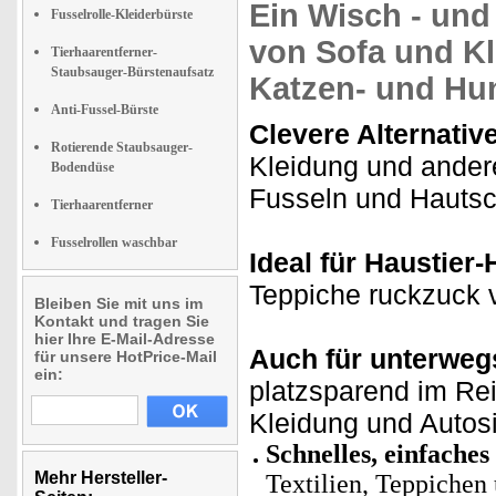
Ein Wisch - un
Fusselrolle-Kleiderbürste
von Sofa und Kl
Tierhaarentferner-
Staubsauger-Bürstenaufsatz
Katzen- und Hu
Anti-Fussel-Bürste
Clevere Alternativ
Rotierende Staubsauger-
Kleidung und andere
Bodendüse
Fusseln und Hauts
Tierhaarentferner
Fusselrollen waschbar
Ideal für Haustier-
Teppiche ruckzuck 
Bleiben Sie mit uns im
Kontakt und tragen Sie
hier Ihre E-Mail-Adresse
Auch für unterweg
für unsere HotPrice-Mail
ein:
platzsparend im Re
Kleidung und Autosi
Schnelles, einfaches
Mehr Hersteller-
Textilien, Teppichen 