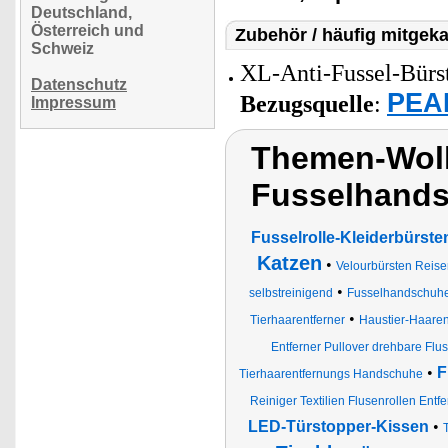
Deutschland,
Österreich und
Zubehör / häufig mitgeka
Schweiz
XL-Anti-Fussel-Bürst
Datenschutz
PEAR
Bezugsquelle
:
Impressum
Themen-Wolk
Fusselhands
Fusselrolle-Kleiderbürste
Katzen
•
Velourbürsten Reise
•
selbstreinigend
Fusselhandschuhe
•
Tierhaarentferner
Haustier-Haaren
Entferner Pullover drehbare Flu
•
F
Tierhaarentfernungs Handschuhe
Reiniger Textilien Flusenrollen Ent
LED-Türstopper-Kissen
•