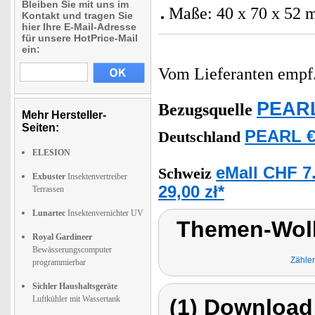
Bleiben Sie mit uns im
Maße: 40 x 70 x 52
Kontakt und tragen Sie
hier Ihre E-Mail-Adresse
für unsere HotPrice-Mail
ein:
Vom Lieferanten emp
PEARL
Bezugsquelle
Mehr Hersteller-
Seiten:
PEARL €
Deutschland
ELESION
eMall CHF 7
Schweiz
Exbuster
Insektenvertreiber
29,00 zł*
Terrassen
Lunartec
Insektenvernichter UV
Themen-Wolk
Royal Gardineer
Bewässerungscomputer
Zähler
programmierbar
Sichler Haushaltsgeräte
Luftkühler mit Wassertank
(1) Download