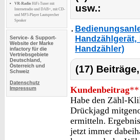
VR-Radio
HiFi-Tuner mit
usw.:
Internetradio und DAB+, mit CD-
und MP3-Player Lautsprecher
Speaker
Bedienungsanlei
Handzählgerät,
Service- & Support-
Website der Marke
Handzähler)
infactory für die
Vertriebsgebiete
Deutschland,
Österreich und
(17) Beiträge
Schweiz
Datenschutz
Kundenbeitrag
**
Impressum
Habe den Zähl-Kli
Drückjagd mitgen
ermitteln. Ergebni
jetzt immer dabeih