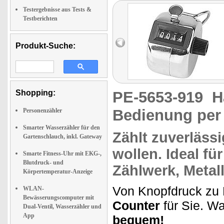
Testergebnisse aus Tests &
Testberichten
Produkt-Suche:
Shopping:
PE-5653-919
H
Bedienung per
Personenzähler
Smarter Wasserzähler für den
Zählt zuverlässi
Gartenschlauch, inkl. Gateway
wollen. Ideal fü
Smarte Fitness-Uhr mit EKG-,
Blutdruck- und
Zählwerk,
Metal
Körpertemperatur-Anzeige
Von Knopfdruck zu 
WLAN-
Bewässerungscomputer mit
Counter
für Sie. W
Dual-Ventil, Wasserzähler und
App
bequem!