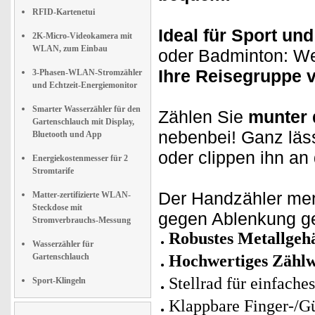
RFID-Kartenetui
Ideal für Sport und 
2K-Micro-Videokamera mit
WLAN, zum Einbau
oder Badminton: We
Ihre Reisegruppe v
3-Phasen-WLAN-Stromzähler
und Echtzeit-Energiemonitor
Smarter Wasserzähler für den
Zählen Sie
munter 
Gartenschlauch mit Display,
nebenbei! Ganz läs
Bluetooth und App
oder clippen ihn an 
Energiekostenmesser für 2
Stromtarife
Der Handzähler merk
Matter-zertifizierte WLAN-
Steckdose mit
gegen Ablenkung ge
Stromverbrauchs-Messung
Robustes Metallgeh
Wasserzähler für
Gartenschlauch
Hochwertiges Zählw
Stellrad für einfache
Sport-Klingeln
Klappbare Finger-/G