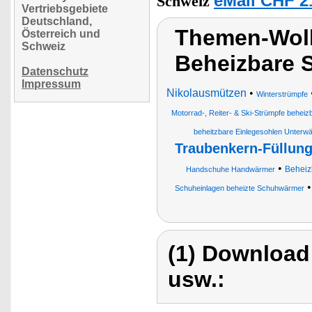
eMall CHF 2
Schweiz
Vertriebsgebiete
Deutschland,
Themen-Wolk
Österreich und
Schweiz
Beheizbare 
Datenschutz
Impressum
Nikolausmützen
•
Winterstrümpfe
Motorrad-, Reiter- & Ski-Strümpfe beheiz
beheitzbare Einlegesohlen Unter
Traubenkern-Füllun
•
Beheiz
Handschuhe Handwärmer
Schuheinlagen beheizte Schuhwärmer
(1) Download
usw.: