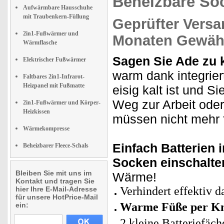
Beheizbare So
Aufwärmbare Hausschuhe
mit Traubenkern-Füllung
Geprüfter Versa
2in1-Fußwärmer und
Monaten Gewähr
Wärmflasche
Sagen Sie Ade zu 
Elektrischer Fußwärmer
warm dank integrie
Faltbares 2in1-Infrarot-
Heizpanel mit Fußmatte
eisig kalt ist und 
Weg zur Arbeit ode
2in1-Fußwärmer und Körper-
Heizkissen
müssen nicht mehr f
Wärmekompresse
Einfach Batterien 
Beheizbarer Fleece-Schals
Socken einschalte
Bleiben Sie mit uns im
Wärme!
Kontakt und tragen Sie
Verhindert effektiv 
hier Ihre E-Mail-Adresse
für unsere HotPrice-Mail
Warme Füße per K
ein:
2 kleine Batteriefäch