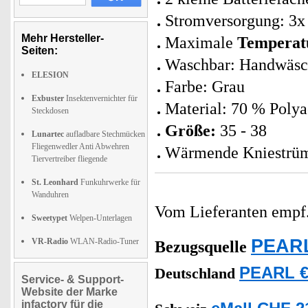
Stromversorgung: 3x A
Mehr Hersteller-
Maximale
Temperat
Seiten:
Waschbar: Handwäsc
ELESION
Farbe: Grau
Exbuster
Insektenvernichter für
Material: 70 % Polya
Steckdosen
Größe:
35 - 38
Lunartec
aufladbare Stechmücken
Fliegenwedler Anti Abwehren
Wärmende Kniestrümp
Tiervertreiber fliegende
St. Leonhard
Funkuhrwerke für
Wanduhren
Vom Lieferanten emp
Sweetypet
Welpen-Unterlagen
PEARL
VR-Radio
WLAN-Radio-Tuner
Bezugsquelle
PEARL €
Deutschland
Service- & Support-
Website der Marke
infactory für die