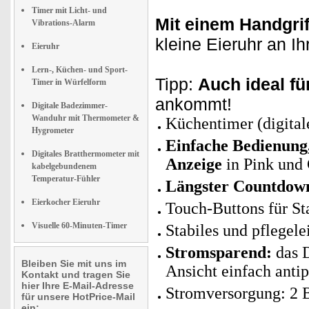
Timer mit Licht- und
Mit einem Handgrif
Vibrations-Alarm
kleine Eieruhr an 
Eieruhr
Lern-, Küchen- und Sport-
Tipp:
Auch ideal fü
Timer in Würfelform
ankommt!
Digitale Badezimmer-
Wanduhr mit Thermometer &
Küchentimer (digital
Hygrometer
Einfache Bedienung,
Digitales Bratthermometer mit
Anzeige
in Pink und
kabelgebundenem
Temperatur-Fühler
Längster Countdow
Eierkocher Eieruhr
Touch-Buttons für St
Visuelle 60-Minuten-Timer
Stabiles und pflegel
Stromsparend:
das D
Bleiben Sie mit uns im
Ansicht einfach anti
Kontakt und tragen Sie
hier Ihre E-Mail-Adresse
Stromversorgung: 2 B
für unsere HotPrice-Mail
ein: