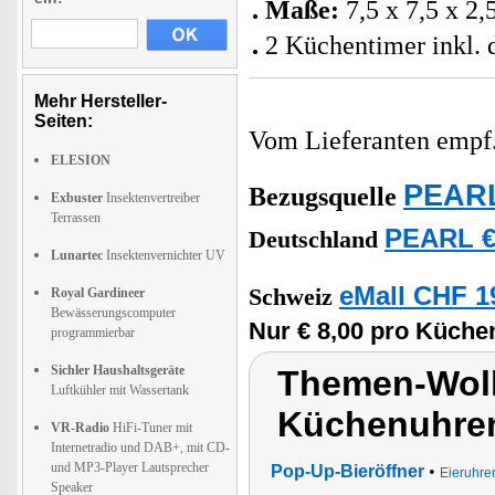
Maße:
7,5 x 7,5 x 2,
2 Küchentimer inkl. 
Mehr Hersteller-
Seiten:
Vom Lieferanten emp
ELESION
PEARL
Bezugsquelle
Exbuster
Insektenvertreiber
Terrassen
PEARL €
Deutschland
Lunartec
Insektenvernichter UV
eMall CHF 1
Schweiz
Royal Gardineer
Bewässerungscomputer
Nur € 8,00 pro Küche
programmierbar
Sichler Haushaltsgeräte
Themen-Wolk
Luftkühler mit Wassertank
Küchenuhren
VR-Radio
HiFi-Tuner mit
Internetradio und DAB+, mit CD-
und MP3-Player Lautsprecher
Pop-Up-Bieröffner
•
Eieruhren
Speaker