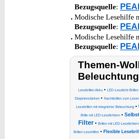
PEAR
Bezugsquelle
:
Modische Lesehilfe m
PEAR
Bezugsquelle
:
Modische Lesehilfe m
PEAR
Bezugsquelle
:
Themen-Wolke
Beleuchtung
•
Lesebrillen Akku
LED-Leselicht-Brillen
•
Dioptrienstärken
Nachtbrillen zum Lese
•
Lesebrillen mit integrierter Beleuchtung
•
Selbs
Brille mit LED-Leselichtern
Filter
•
Brillen mit LED-Leselichter
•
Flexible Lesebril
Brillen-Lesehilfen