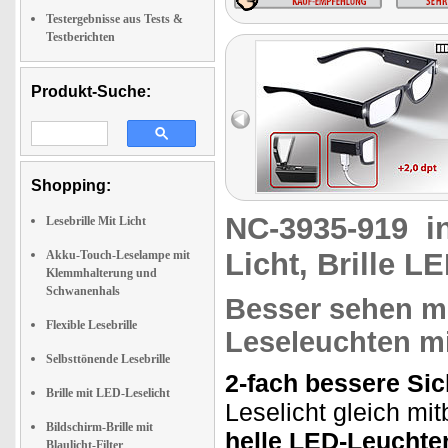
Testergebnisse aus Tests &
Testberichten
Produkt-Suche:
Shopping:
NC-3935-919
i
Lesebrille Mit Licht
Licht, Brille L
Akku-Touch-Leselampe mit
Klemmhalterung und
Schwanenhals
Besser sehen mi
Flexible Lesebrille
Leseleuchten m
Selbsttönende Lesebrille
2-fach bessere Sic
Brille mit LED-Leselicht
Leselicht gleich mi
Bildschirm-Brille mit
helle LED-Leuchte
Blaulicht-Filter