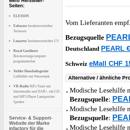
Mehr Hersteller-
Seiten:
ELESION
Vom Lieferanten emp
Exbuster
Insektenvertreiber
Terrassen
PEARL
Bezugsquelle
Lunartec
Insektenvernichter UV
PEARL €
Deutschland
Royal Gardineer
Bewässerungscomputer
programmierbar
eMall CHF 1
Schweiz
Sichler Haushaltsgeräte
Luftkühler mit Wassertank
Alternative / ähnliche Pr
VR-Radio
HiFi-Tuner mit
Modische Lesehilfe m
Internetradio und DAB+, mit CD-
PEAR
und MP3-Player Lautsprecher
Bezugsquelle
:
Speaker
Modische Lesehilfe m
PEAR
Bezugsquelle
:
Service- & Support-
Website der Marke
Modische Lesehilfe m
infactory für die