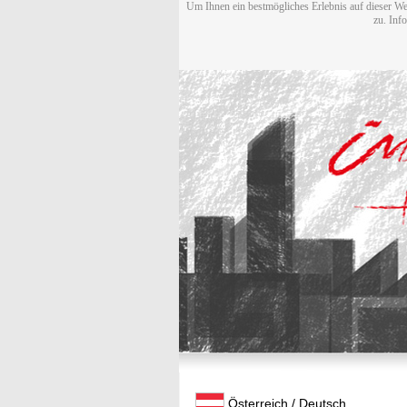
Um Ihnen ein bestmögliches Erlebnis auf dieser We
zu. Inf
Österreich / Deutsch