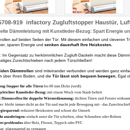
5708-919
infactory Zugluftstopper Haustür, Lu
lte Dämmleistung mit Kunstleder-Bezug: Spart Energie u
llen auf beiden Seiten der Tür: Mit diesem einfachen und cleveren T
iver, sparen Energie und
senken dauerhaft Ihre Heizkosten.
r: Im Gegensatz zu herkömmlichen Zugluft-Dackeln macht diese Dä
ästiges Zurechtschieben nach jedem Türschließen!
iden Dämmrollen
sind miteinander verbunden und werden ganz einf
n
über Ihren Boden, und die
Tür lässt sich bequem bewegen.
Egal ob
zug-Stopper für alle Türen
bis 60 mm Dicke (weiß)
geleichter Kunstleder-Bezug:
mit einem Wisch vom Staub befreit
i Dämmrollen für doppelte Wärmedämmung:
dichten Türen und Fenster wirksam
er: bleibt immer dicht an der Tür und macht jede Bewegung mit - das Zurechtschie
giesparend:
reduziert Heizkosten und schont die Umwelt
ht anzubringen:
einfach unter die Tür schieben, ohne Schrauben oder Bohren
tet problemlos
über Holz, Fliesen, Teppich oder PVC
bar: platzsparend zu verstauen