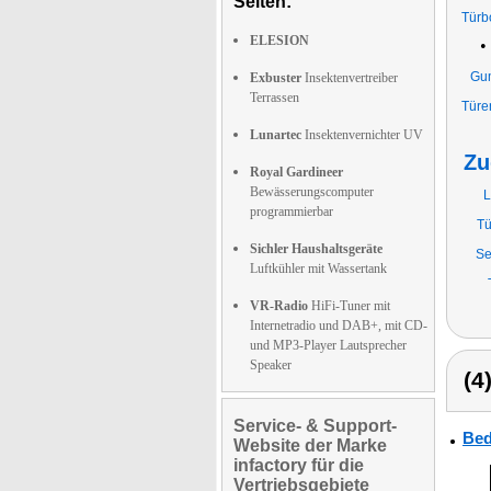
Seiten:
Türb
ELESION
•
Gum
Exbuster
Insektenvertreiber
Terrassen
Türe
Lunartec
Insektenvernichter UV
Zu
Royal Gardineer
Bewässerungscomputer
L
programmierbar
Tü
Sichler Haushaltsgeräte
Se
Luftkühler mit Wassertank
VR-Radio
HiFi-Tuner mit
Internetradio und DAB+, mit CD-
und MP3-Player Lautsprecher
Speaker
(4
Service- & Support-
Bed
Website der Marke
infactory für die
Vertriebsgebiete