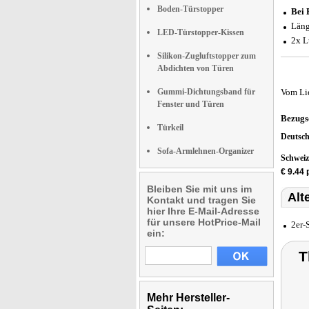
Boden-Türstopper
Bei 
Läng
LED-Türstopper-Kissen
2x L
Silikon-Zugluftstopper zum
Abdichten von Türen
Gummi-Dichtungsband für
Vom Li
Fenster und Türen
Bezugs
Türkeil
Deutsc
Sofa-Armlehnen-Organizer
Schwei
€ 9.44 
Bleiben Sie mit uns im
Alt
Kontakt und tragen Sie
hier Ihre E-Mail-Adresse
für unsere HotPrice-Mail
2er-
ein:
T
Mehr Hersteller-