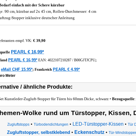
Bedarf einfach mit der Schere kürzbar
e: 90 cm, kürzbar auf 2x 45 cm, Rollen-Durchmesser: 4 cm
uftzug-Stopper inklusive deutscher Anleitung
eferanten empf. VK:
€ 39,90
PEARL € 16,99*
quelle
PEARL € 16,99*
hland
EAN:
4022107210287
/
B00GJTJCPU
;
eMall CHF 15.95*
PEARL € 4,99*
z
;
Frankreich
pro Meter
ernative / ähnliche Produkte:
Set Kunstleder-Zugluft-Stopper für Türen bis 60mm Dicke, schwarz •
Bezugsquelle
hemen-Wolke rund um Türstopper, Kissen, 
•
•
LED-Türstopper-Kissen
•
Zugluftstopps
Türbodendichtungen
Tür 
•
Eckenschutz
•
Zugluftstopper, selbstklebend
Tür-Windstoppe