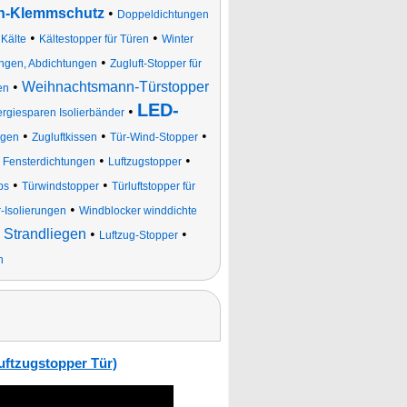
n-Klemmschutz
•
Doppeldichtungen
•
•
Kälte
Kältestopper für Türen
Winter
•
rungen, Abdichtungen
Zugluft-Stopper für
•
Weihnachtsmann-Türstopper
en
LED-
•
rgiesparen Isolierbänder
•
•
•
ngen
Zugluftkissen
Tür-Wind-Stopper
•
•
 Fensterdichtungen
Luftzugstopper
•
•
ps
Türwindstopper
Türluftstopper für
•
-Isolierungen
Windblocker winddichte
 Strandliegen
•
•
Luftzug-Stopper
n
uftzugstopper Tür)