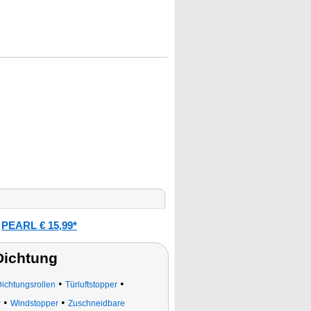
PEARL € 15,99*
:
Dichtung
•
•
Dichtungsrollen
Türluftstopper
•
•
r
Windstopper
Zuschneidbare