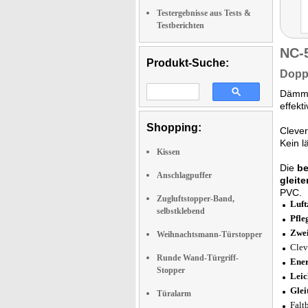
Testergebnisse aus Tests &
Testberichten
NC-
Produkt-Suche:
Doppe
Dämmro
effekt
Shopping:
Cleve
Kein l
Kissen
Die
be
Anschlagpuffer
gleite
PVC.
Zugluftstopper-Band,
Luft
selbstklebend
Pfle
Zwe
Weihnachtsmann-Türstopper
Clev
Runde Wand-Türgriff-
Ener
Stopper
Leic
Glei
Türalarm
Falt