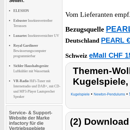
Seiten:
ELESION
Vom Lieferanten emp
Exbuster
Insektenvertreiber
Terrassen
PEARL
Bezugsquelle
Lunartec
Insektenvernichter UV
PEARL €
Deutschland
Royal Gardineer
Bewässerungscomputer
eMall CHF 1
Schweiz
programmierbar
Sichler Haushaltsgeräte
Themen-Wolk
Luftkühler mit Wassertank
Kugelspiele
VR-Radio
HiFi-Tuner mit
Internetradio und DAB+, mit CD-
und MP3-Player Lautsprecher
•
•
Kugelspiele
Newton-Pendulums
Speaker
Service- & Support-
Website der Marke
(2) Download
infactory für die
Vertriebsgebiete