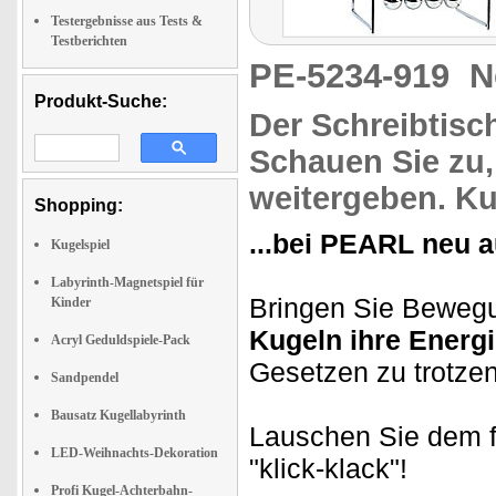
Testergebnisse aus Tests &
Testberichten
PE-5234-919
N
Produkt-Suche:
Der Schreibtisc
Schauen Sie zu,
weitergeben. Ku
Shopping:
...bei PEARL neu a
Kugelspiel
Labyrinth-Magnetspiel für
Bringen Sie Bewegu
Kinder
Kugeln ihre Energ
Acryl Geduldspiele-Pack
Gesetzen zu trotzen
Sandpendel
Bausatz Kugellabyrinth
Lauschen Sie dem f
LED-Weihnachts-Dekoration
"klick-klack"!
Profi Kugel-Achterbahn-