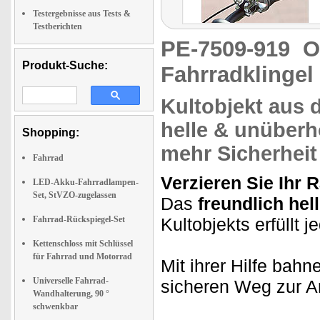
Testergebnisse aus Tests &
Testberichten
PE-7509-919
O
Produkt-Suche:
Fahrradklingel
Kultobjekt
aus d
helle &
unüberhö
Shopping:
mehr Sicherheit
Fahrrad
Verzieren Sie Ihr 
LED-Akku-Fahrradlampen-
Set, StVZO-zugelassen
Das
freundlich hel
Fahrrad-Rückspiegel-Set
Kultobjekts erfüllt
Kettenschloss mit Schlüssel
für Fahrrad und Motorrad
Mit ihrer Hilfe bahn
Universelle Fahrrad-
sicheren Weg zur Ar
Wandhalterung, 90 °
schwenkbar