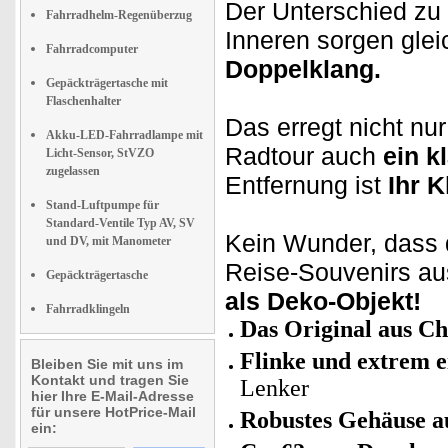
Der Unterschied zu
Fahrradhelm-Regenüberzug
Inneren sorgen gle
Fahrradcomputer
Doppelklang.
Gepäckträgertasche mit
Flaschenhalter
Das erregt nicht nu
Akku-LED-Fahrradlampe mit
Radtour auch
ein k
Licht-Sensor, StVZO
zugelassen
Entfernung ist
Ihr K
Stand-Luftpumpe für
Standard-Ventile Typ AV, SV
Kein Wunder, dass d
und DV, mit Manometer
Reise-Souvenirs aus
Gepäckträgertasche
als Deko-Objekt!
Fahrradklingeln
Das Original aus Ch
Flinke und extrem 
Bleiben Sie mit uns im
Kontakt und tragen Sie
Lenker
hier Ihre E-Mail-Adresse
für unsere HotPrice-Mail
Robustes Gehäuse au
ein: