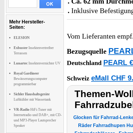
Ca. 62 mm Durchme
Inklusive Befestigun
Mehr Hersteller-
Seiten:
Vom Lieferanten emp
ELESION
Exbuster
Insektenvertreiber
PEARL
Bezugsquelle
Terrassen
PEARL €
Deutschland
Lunartec
Insektenvernichter UV
Royal Gardineer
eMall CHF 9
Schweiz
Bewässerungscomputer
programmierbar
Themen-Wolk
Sichler Haushaltsgeräte
Luftkühler mit Wassertank
Fahrradzubeh
VR-Radio
HiFi-Tuner mit
Internetradio und DAB+, mit CD-
Glocken für Fahrrad-Lenk
und MP3-Player Lautsprecher
Räder Fahrradhupen Hupe
Speaker