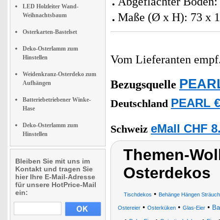
Abgeflachter Boden: 
LED Holzleiter Wand-
Maße (Ø x H): 73 x
Weihnachtsbaum
Osterkarten-Bastelset
Deko-Osterlamm zum
Vom Lieferanten emp
Hinstellen
Weidenkranz-Osterdeko zum
PEARL
Bezugsquelle
Aufhängen
Batteriebetriebener Winke-
PEARL €
Deutschland
Hase
Deko-Osterlamm zum
eMall CHF 8
Schweiz
Hinstellen
Themen-Wolk
Bleiben Sie mit uns im
Osterdekos
Kontakt und tragen Sie
hier Ihre E-Mail-Adresse
für unsere HotPrice-Mail
ein:
•
Tischdekos
Behänge Hängen Sträuche
•
•
•
Ba
Ostereier
Osterküken
Glas-Eier