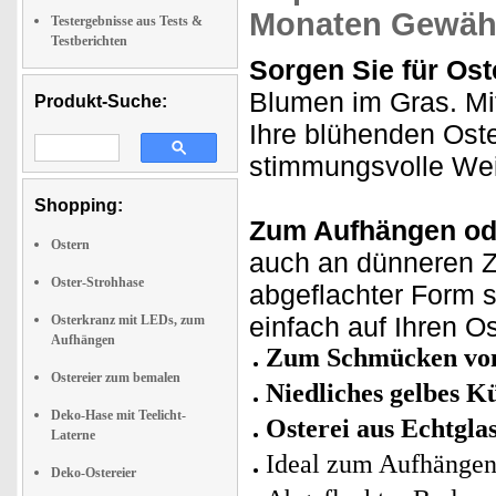
Monaten Gewähr
Testergebnisse aus Tests &
Testberichten
Sorgen Sie für Os
Blumen im Gras. Mi
Produkt-Suche:
Ihre blühenden Ost
stimmungsvolle We
Shopping:
Zum Aufhängen ode
Ostern
auch an dünneren 
Oster-Strohhase
abgeflachter Form s
einfach auf Ihren Os
Osterkranz mit LEDs, zum
Aufhängen
Zum Schmücken von 
Ostereier zum bemalen
Niedliches gelbes K
Deko-Hase mit Teelicht-
Osterei aus Echtgla
Laterne
Ideal zum Aufhänge
Deko-Ostereier