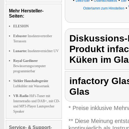
•
•
•
Deko-Eier
Ostertischdekos
Eier
•
Osterlamm zum Hinstellen
Mehr Hersteller-
Seiten:
ELESION
Diskussions-
Exbuster
Insektenvertreiber
Terrassen
Produkt infac
Lunartec
Insektenvernichter UV
Küken im Gla
Royal Gardineer
Bewässerungscomputer
programmierbar
infactory Gla
Sichler Haushaltsgeräte
Luftkühler mit Wassertank
Glas
VR-Radio
HiFi-Tuner mit
Internetradio und DAB+, mit CD-
und MP3-Player Lautsprecher
* Preise inklusive Meh
Speaker
** Diese Meinung entst
Service- & Support-
kontinuierlich als Inst