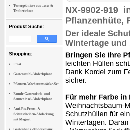
Testergebnisse aus Tests &
NX-9902-919
i
Testberichten
Pflanzenhüte, 
Produkt-Suche:
Der ideale Schut
Wintertage und 
Bringen Sie Ihre P
Shopping:
leichten Hüllen sch
Frost
Dank Kordel zum Fes
Gartenstuhl-Abdeckplane
sicher.
Pflanzen-Wachstumssäcke-Set
Runde Gartentisch- und
Für mehr Farbe in 
Sonneninsel-Abdeckplane
Weihnachtsbaum-Mot
Anti-Eis-Front- &
Schutzhüllen für ei
Seitenscheiben-Abdeckung
mit Magnet
Wintertagen. Daran 
Gartenbank-Abdeckplane