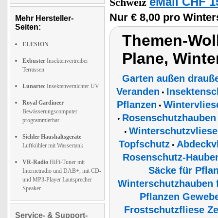
eMall CHF 1
Schweiz
Nur € 8,00 pro Winte
Mehr Hersteller-
Seiten:
Themen-Wol
ELESION
Plane, Wint
Exbuster
Insektenvertreiber
Terrassen
Garten außen drauße
Lunartec
Insektenvernichter UV
Veranden
Insektensc
•
Royal Gardineer
Pflanzen
Wintervlies
•
Bewässerungscomputer
Rosenschutzhauben
•
programmierbar
Winterschutzvliese
•
Sichler Haushaltsgeräte
Topfschutz
Abdeckvl
•
Luftkühler mit Wassertank
Rosenschutz-Haube
VR-Radio
HiFi-Tuner mit
Säcke für Pfla
Internetradio und DAB+, mit CD-
und MP3-Player Lautsprecher
Winterschutzhauben f
Speaker
Pflanzen Geweb
Frostschutzfliese Z
Service- & Support-