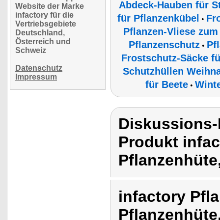
Abdeck-Hauben für S
Website der Marke
infactory für die
für Pflanzenkübel
Fr
•
Vertriebsgebiete
Pflanzen-Vliese zu
Deutschland,
Österreich und
Pflanzenschutz
Pf
•
Schweiz
Frostschutz-Säcke f
Datenschutz
Schutzhüllen Weihn
Impressum
für Beete
Wint
•
Diskussions-
Produkt infa
Pflanzenhüte,
infactory Pf
Pflanzenhüte,