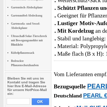
Wetterschutz-Sack fü
Schützt Pflanzen un
Gartentisch-Abdeckplane
Geeignet für Pflanze
Gartenmöbel-Abdeckung
Lustiger Motiv-Auf
Gartensofa- und Sessel-
Abdeckplane
Mit Kordelzug
an de
Ultraschall-Solar-Tierschreck
Stabil und langlebig
mit Bewegungsmelder mit
Blinklicht
Material: Polypropyl
Maße flach (B x H): 
Kübelpflanzensack
Bedruckte
Pflanzenschutzhauben
Vom Lieferanten emp
Bleiben Sie mit uns im
Kontakt und tragen Sie
PEARL
Bezugsquelle
hier Ihre E-Mail-Adresse
für unsere HotPrice-Mail
ein:
PEARL €
Deutschland