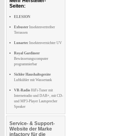
Mehr Hersteller-
Seiten:
ELESION
Exbuster
Insektenvertreiber
Terrassen
Lunartec
Insektenvernichter UV
Royal Gardineer
Bewässerungscomputer
programmierbar
Sichler Haushaltsgeräte
Luftkühler mit Wassertank
VR-Radio
HiFi-Tuner mit
Internetradio und DAB+, mit CD-
und MP3-Player Lautsprecher
Speaker
Service- & Support-
Website der Marke
infactory für die