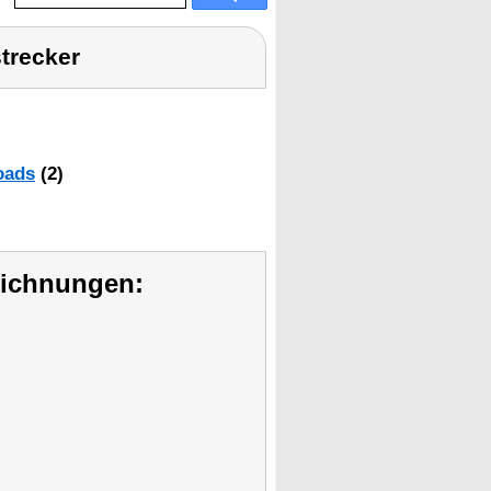
trecker
oads
(2)
eichnungen: