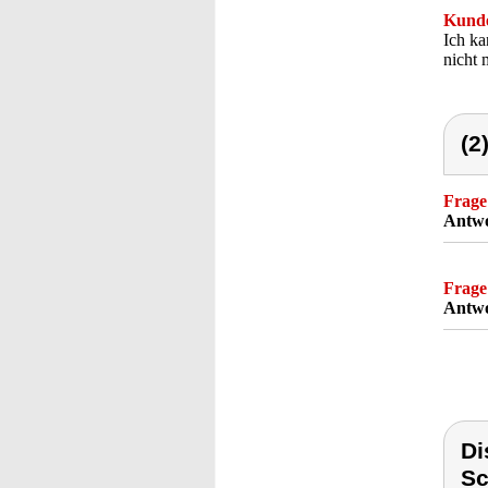
Kunde
Ich ka
nicht 
(2
Frage
Antwo
Frage
Antwo
Di
Sc