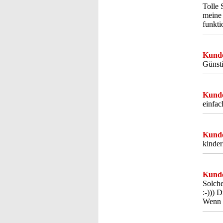
Tolle 
meine 
funkti
Kunde
Günsti
Kunde
einfac
Kunde
kinder
Kunde
Solche
:-))) 
Wenn d