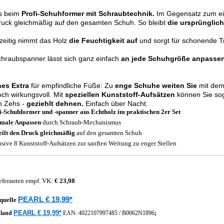
s beim
Profi-Schuhformer mit Schraubtechnik.
Im Gegensatz zum ein
ruck gleichmäßig auf den gesamten Schuh. So bleibt
die ursprünglich
zeitig nimmt das Holz
die Feuchtigkeit auf
und sorgt für schonende T
hraubspanner lässt sich ganz einfach
an jede Schuhgröße
anpasse
es Extra
für empfindliche Füße: Zu
enge Schuhe weiten Sie
mit de
ch wirkungsvoll. Mit
speziellen Kunststoff-Aufsätzen
können Sie soga
n Zehs -
geziehlt dehnen.
Einfach über Nacht.
i-Schuhformer und -spanner aus Echtholz im praktischen 2er Set
male Anpassen
durch Schraub-Mechanismus
eilt den Druck gleichmäßig
auf den gesamten Schuh
usive 8 Kunststoff-Aufsätzen zur sanften Weitung zu enger Stellen
eferanten empf. VK:
€ 23,98
PEARL € 19,99*
quelle
PEARL € 19,99*
hland
EAN:
4022107997485
/
B0062N1896
;