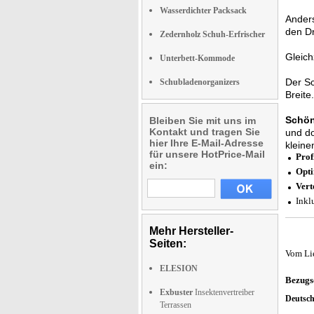
Wasserdichter Packsack
Ander
den D
Zedernholz Schuh-Erfrischer
Gleich
Unterbett-Kommode
Der Sc
Schubladenorganizers
Breite.
Schön
Bleiben Sie mit uns im
Kontakt und tragen Sie
und do
hier Ihre E-Mail-Adresse
kleine
für unsere HotPrice-Mail
Prof
ein:
Opti
Vert
Inkl
Mehr Hersteller-
Seiten:
Vom Li
ELESION
Bezugs
Exbuster
Insektenvertreiber
Deutsc
Terrassen