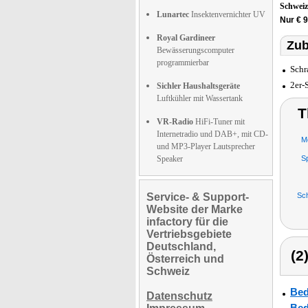
Schwei
Lunartec
Insektenvernichter UV
Nur € 
Royal Gardineer
Zub
Bewässerungscomputer
programmierbar
Schr
2er-
Sichler Haushaltsgeräte
Luftkühler mit Wassertank
T
VR-Radio
HiFi-Tuner mit
Internetradio und DAB+, mit CD-
M
und MP3-Player Lautsprecher
Speaker
Sp
Service- & Support-
Sc
Website der Marke
infactory für die
Vertriebsgebiete
Deutschland,
(2
Österreich und
Schweiz
Bed
Datenschutz
Bed