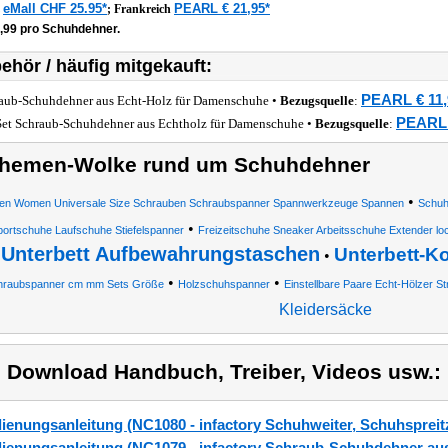
eMall CHF 25.95*
PEARL € 21,95*
z
;
Frankreich
9,99 pro Schuhdehner.
ehör / häufig mitgekauft:
PEARL € 11,
aub-Schuhdehner aus Echt-Holz für Damenschuhe •
Bezugsquelle
:
PEARL 
Set Schraub-Schuhdehner aus Echtholz für Damenschuhe •
Bezugsquelle
:
hemen-Wolke rund um Schuhdehner
•
en Women Universale Size Schrauben Schraubspanner Spannwerkzeuge Spannen
Schuh
•
ortschuhe Laufschuhe Stiefelspanner
Freizeitschuhe Sneaker Arbeitsschuhe Extender lock
Unterbett Aufbewahrungstaschen
Unterbett-
•
•
•
hraubspanner cm mm Sets Größe
Holzschuhspanner
Einstellbare Paare Echt-Hölzer S
Kleidersäcke
) Download Handbuch, Treiber, Videos usw.:
ienungsanleitung (NC1080 - infactory Schuhweiter, Schuhspreit
ienungsanleitung (NC1079 - infactory Schraub-Schuhdehner aus