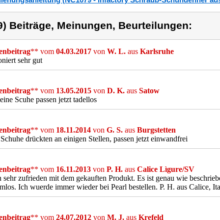
9) Beiträge, Meinungen, Beurteilungen:
nbeitrag
** vom
04.03.2017
von
W. L.
aus
Karlsruhe
oniert sehr gut
nbeitrag
** vom
13.05.2015
von
D. K.
aus
Satow
ine Scuhe passen jetzt tadellos
nbeitrag
** vom
18.11.2014
von
G. S.
aus
Burgstetten
Schuhe drückten an einigen Stellen, passen jetzt einwandfrei
nbeitrag
** vom
16.11.2013
von
P. H.
aus
Calice Lìgure/SV
n sehr zufrieden mit dem gekauften Produkt. Es ist genau wie beschrieb
mlos. Ich wuerde immer wieder bei Pearl bestellen. P. H. aus Calice, Ita
nbeitrag
** vom
24.07.2012
von
M. J.
aus
Krefeld