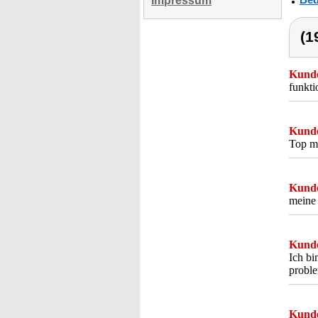
Impressum
(1
Kunde
funkti
Kunde
Top me
Kunde
meine 
Kunde
Ich bi
proble
Kunde