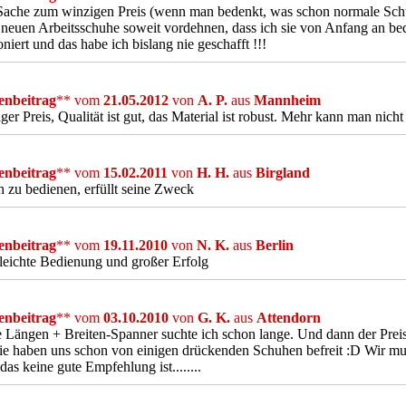
Sache zum winzigen Preis (wenn man bedenkt, was schon normale Schu
neuen Arbeitsschuhe soweit vordehnen, dass ich sie von Anfang an b
oniert und das habe ich bislang nie geschafft !!!
nbeitrag
** vom
21.05.2012
von
A. P.
aus
Mannheim
ger Preis, Qualität ist gut, das Material ist robust. Mehr kann man nicht
nbeitrag
** vom
15.02.2011
von
H. H.
aus
Birgland
h zu bedienen, erfüllt seine Zweck
nbeitrag
** vom
19.11.2010
von
N. K.
aus
Berlin
leichte Bedienung und großer Erfolg
nbeitrag
** vom
03.10.2010
von
G. K.
aus
Attendorn
 Längen + Breiten-Spanner suchte ich schon lange. Und dann der Preis
Die haben uns schon von einigen drückenden Schuhen befreit :D Wir mus
as keine gute Empfehlung ist........