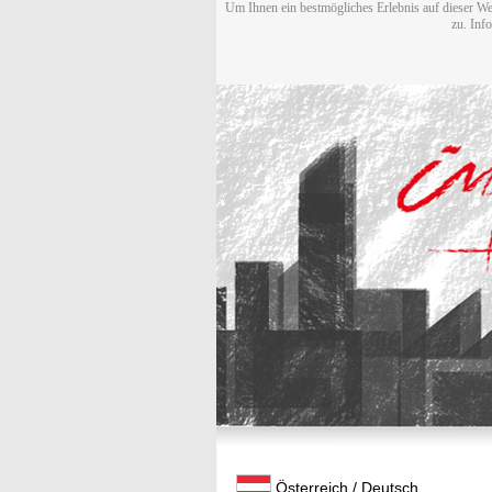
Um Ihnen ein bestmögliches Erlebnis auf dieser We
zu. Inf
Österreich / Deutsch