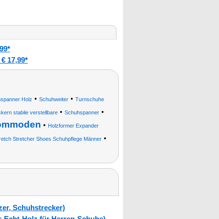
99*
€ 17,99*
•
•
spanner Holz
Schuhweiter
Turnschuhe
•
•
ern stabile verstellbare
Schuhspanner
Kommoden
•
Holzformer Expander
•
tretch Stretcher Shoes Schuhpflege Männer
zer, Schuhstrecker)
 Echt-Holz für Herren-Schuhe)