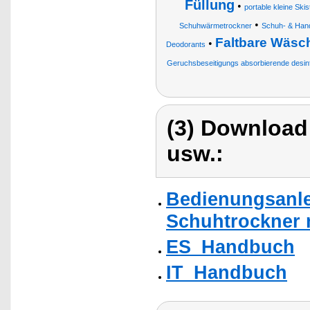
Füllung
•
portable kleine Sk
•
Schuhwärmetrockner
Schuh- & Han
Faltbare Wäsc
•
Deodorants
Geruchsbeseitigungs absorbierende desinf
(3) Download
usw.:
Bedienungsanlei
Schuhtrockner m
ES_Handbuch
IT_Handbuch