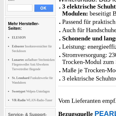
3 elektrische Schuh
Modulen:
beseitigt 
Passend für praktisc
Mehr Hersteller-
Seiten:
Auch für Handschuh
Schonende und lang
ELESION
Leistung: energieeffi
Exbuster
Insektenvernichter für
Steckdosen
Stromversorgung: 230
Lunartec
aufladbare Stechmücken
Trocken-Modul zum S
Fliegenwedler Anti Abwehren
Maße je Trocken-Mod
Tiervertreiber fliegende
3 elektrische Schuht
St. Leonhard
Funkuhrwerke für
Wanduhren
Sweetypet
Welpen-Unterlagen
Vom Lieferanten emp
VR-Radio
WLAN-Radio-Tuner
PEARL
Bezugsquelle
Service- & Support-