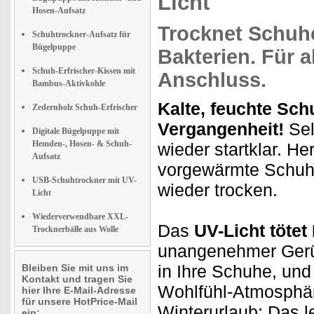
Licht
Hosen-Aufsatz
Trocknet
Schuhe
Schuhtrockner-Aufsatz für
Bügelpuppe
Bakterien. Für a
Schuh-Erfrischer-Kissen mit
Anschluss.
Bambus-Aktivkohle
Kalte, feuchte Sch
Zedernholz Schuh-Erfrischer
Vergangenheit!
Sel
Digitale Bügelpuppe mit
Hemden-, Hosen- & Schuh-
wieder startklar. He
Aufsatz
vorgewärmte Schuhe
USB-Schuhtrockner mit UV-
wieder trocken.
Licht
Wiederverwendbare XXL-
Das
UV-Licht tötet
Trocknerbälle aus Wolle
unangenehmer Gerüc
in Ihre Schuhe, un
Bleiben Sie mit uns im
Kontakt und tragen Sie
Wohlfühl-Atmosphäre
hier Ihre E-Mail-Adresse
für unsere HotPrice-Mail
Winterurlaub: Das l
ein: