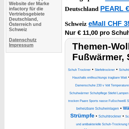
Website der Marke
PEARL €
Deutschland
infactory für die
Vertriebsgebiete
Deutschland,
eMall CHF 3
Schweiz
Österreich und
Schweiz
Nur € 11,00 pro Schu
Datenschutz
Themen-Wolk
Impressum
Fußwärmer,
•
•
Schuh Trockner
Stiefeltrockner
Schuht
Haushalts entfeuchtungs tragbare Watt
Damenschuhe 230 v Volt Temperature
Schuhwärmer Schuhpflege Stiefel Lampen S
trocken Paare Sports nasse Fußschweiß 
•
Wä
beheizbare Schuheinlagen
Strümpfe
•
•
Schuhtrockner
Sc
und antibakterielle Schuh-Trocknung