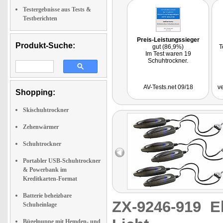
Testergebnisse aus Tests &
Testberichten
Preis-Leistungssieger
Produkt-Suche:
gut (86,9%)
T
Im Test waren 19
Schuhtrockner.
AV-Tests.net 09/18
v
Shopping:
Skischuhtrockner
Zehenwärmer
Schuhtrockner
Portabler USB-Schuhtrockner
& Powerbank im
Kreditkarten-Format
Batterie beheizbare
ZX-9246-919
E
Schuheinlage
Bügelpuppe mit Hemden- und