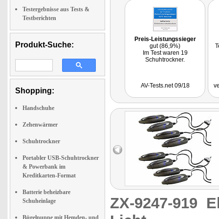
Testergebnisse aus Tests &
Testberichten
Preis-Leistungssieger
Produkt-Suche:
gut (86,9%)
T
Im Test waren 19
Schuhtrockner.
AV-Tests.net 09/18
v
Shopping:
Handschuhe
Zehenwärmer
Schuhtrockner
Portabler USB-Schuhtrockner
& Powerbank im
Kreditkarten-Format
Batterie beheizbare
ZX-9247-919
E
Schuheinlage
Bügelpuppe mit Hemden- und