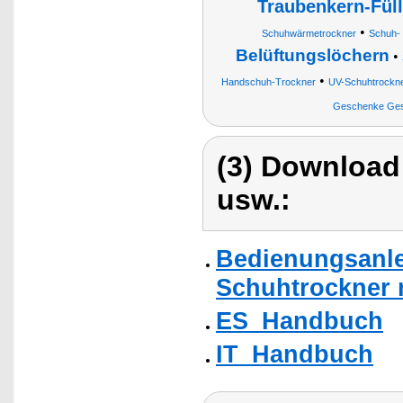
Traubenkern-Fül
•
Schuhwärmetrockner
Schuh-
Belüftungslöchern
•
•
Handschuh-Trockner
UV-Schuhtrockn
Geschenke Ges
(3) Download
usw.:
Bedienungsanlei
Schuhtrockner m
ES_Handbuch
IT_Handbuch