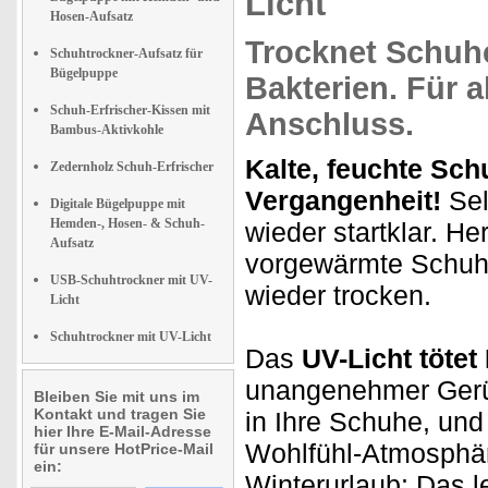
Licht
Hosen-Aufsatz
Trocknet
Schuhe
Schuhtrockner-Aufsatz für
Bügelpuppe
Bakterien. Für a
Schuh-Erfrischer-Kissen mit
Anschluss.
Bambus-Aktivkohle
Kalte, feuchte Sch
Zedernholz Schuh-Erfrischer
Vergangenheit!
Sel
Digitale Bügelpuppe mit
Hemden-, Hosen- & Schuh-
wieder startklar. He
Aufsatz
vorgewärmte Schuhe
USB-Schuhtrockner mit UV-
wieder trocken.
Licht
Schuhtrockner mit UV-Licht
Das
UV-Licht tötet
unangenehmer Gerüc
Bleiben Sie mit uns im
Kontakt und tragen Sie
in Ihre Schuhe, un
hier Ihre E-Mail-Adresse
Wohlfühl-Atmosphäre
für unsere HotPrice-Mail
ein:
Winterurlaub: Das l