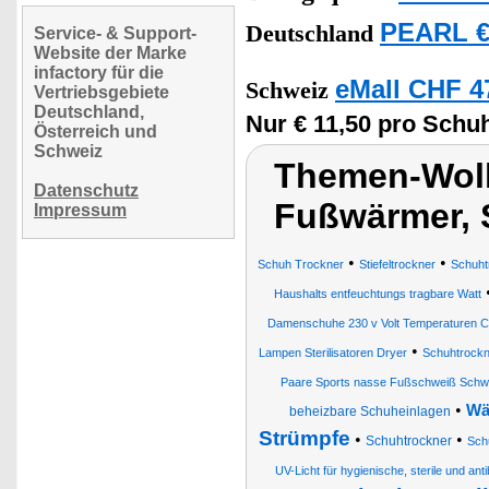
PEARL €
Deutschland
Service- & Support-
Website der Marke
infactory für die
eMall CHF 4
Schweiz
Vertriebsgebiete
Deutschland,
Nur € 11,50 pro Schuh
Österreich und
Schweiz
Themen-Wolk
Datenschutz
Fußwärmer,
Impressum
•
•
Schuh Trockner
Stiefeltrockner
Schuht
Haushalts entfeuchtungs tragbare Watt
Damenschuhe 230 v Volt Temperaturen C
•
Lampen Sterilisatoren Dryer
Schuhtrockne
Paare Sports nasse Fußschweiß Schw
•
Wä
beheizbare Schuheinlagen
Strümpfe
•
•
Schuhtrockner
Sch
UV-Licht für hygienische, sterile und a