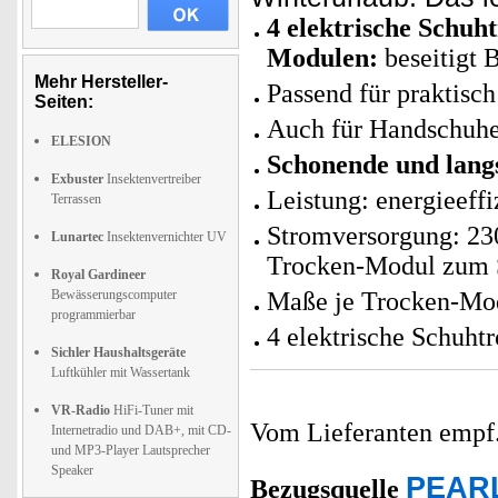
4 elektrische Schuh
Modulen:
beseitigt 
Mehr Hersteller-
Passend für praktisc
Seiten:
Auch für Handschuh
ELESION
Schonende und lang
Exbuster
Insektenvertreiber
Leistung: energieeffi
Terrassen
Stromversorgung: 230
Lunartec
Insektenvernichter UV
Trocken-Modul zum S
Royal Gardineer
Bewässerungscomputer
Maße je Trocken-Mod
programmierbar
4 elektrische Schuht
Sichler Haushaltsgeräte
Luftkühler mit Wassertank
VR-Radio
HiFi-Tuner mit
Vom Lieferanten emp
Internetradio und DAB+, mit CD-
und MP3-Player Lautsprecher
Speaker
PEARL
Bezugsquelle