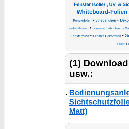
Fenster-Isolier-, UV- & S
Whiteboard-Folien
•
•
Deko-
Spiegelfolien
Fensterfolien
•
selbstklebend
Sonnenschutzfolien für W
•
•
Se
Fensterfolien
Fenster-Dekorfolien
Folien F
(1) Download
usw.:
Bedienungsanlei
Sichtschutzfolie
Matt)