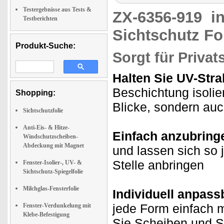
Testergebnisse aus Tests &
ZX-6356-919
i
Testberichten
Sichtschutz F
Produkt-Suche:
Sorgt für Privat
Halten Sie UV-Str
Beschichtung isolie
Shopping:
Blicke, sondern au
Sichtschutzfolie
Anti-Eis- & Hitze-
Einfach anzubring
Windschutzscheiben-
Abdeckung mit Magnet
und lassen sich so
Stelle anbringen
Fenster-Isolier-, UV- &
Sichtschutz-Spiegelfolie
Milchglas-Fensterfolie
Individuell anpass
jede Form einfach 
Fenster-Verdunkelung mit
Klebe-Befestigung
Sie Scheiben und S