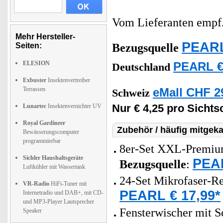
Vom Lieferanten emp
Mehr Hersteller-
PEARL
Seiten:
Bezugsquelle
ELESION
PEARL €
Deutschland
Exbuster
Insektenvertreiber
Terrassen
eMall CHF 2
Schweiz
Nur € 4,25 pro Sichtsc
Lunartec
Insektenvernichter UV
Royal Gardineer
Zubehör / häufig mitgeka
Bewässerungscomputer
programmierbar
8er-Set XXL-Premium-
Sichler Haushaltsgeräte
PEAR
Bezugsquelle
:
Luftkühler mit Wassertank
24-Set Mikrofaser-Re
VR-Radio
HiFi-Tuner mit
PEARL € 17,99*
Internetradio und DAB+, mit CD-
und MP3-Player Lautsprecher
Fensterwischer mit 
Speaker