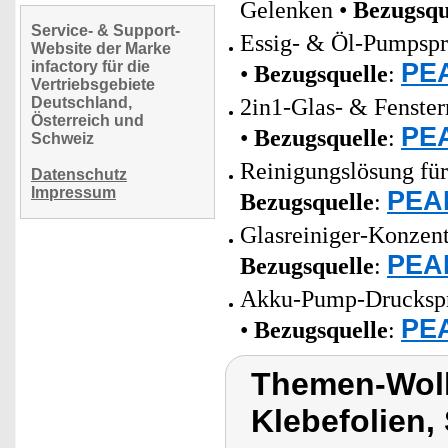
Gelenken •
Bezugsqu
Service- & Support-
Essig- & Öl-Pumpsprü
Website der Marke
PEA
infactory für die
•
Bezugsquelle
:
Vertriebsgebiete
Deutschland,
2in1-Glas- & Fenster
Österreich und
PEA
•
Bezugsquelle
:
Schweiz
Reinigungslösung für
Datenschutz
Impressum
PEAR
Bezugsquelle
:
Glasreiniger-Konzentr
PEAR
Bezugsquelle
:
Akku-Pump-Drucksprüh
PEA
•
Bezugsquelle
:
Themen-Wolk
Klebefolien,