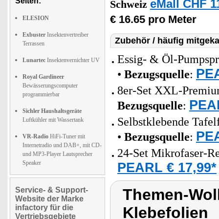
Seiten:
eMall CHF 1
Schweiz
€ 16.65 pro Meter
ELESION
Exbuster
Insektenvertreiber
Zubehör / häufig mitgeka
Terrassen
Essig- & Öl-Pumpsprü
Lunartec
Insektenvernichter UV
PEA
•
Bezugsquelle
:
Royal Gardineer
Bewässerungscomputer
8er-Set XXL-Premium-
programmierbar
PEAR
Bezugsquelle
:
Sichler Haushaltsgeräte
Selbstklebende Tafel
Luftkühler mit Wassertank
PEA
•
Bezugsquelle
:
VR-Radio
HiFi-Tuner mit
Internetradio und DAB+, mit CD-
24-Set Mikrofaser-Re
und MP3-Player Lautsprecher
Speaker
PEARL € 17,99*
Service- & Support-
Themen-Wolke
Website der Marke
infactory für die
Klebefolien
Vertriebsgebiete