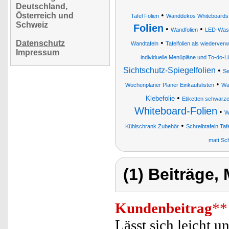
Deutschland,
•
Österreich und
Tafel Folien
Wanddekos Whiteboards Kr
Schweiz
Folien
•
•
Wandfolien
LED-Wass
•
Datenschutz
Wandtafeln
Tafelfolien als wiederver
Impressum
individuelle Menüpläne und To-do
Sichtschutz-Spiegelfolien
•
Se
•
Wochenplaner Planer Einkaufslisten
Wa
•
Klebefolie
Etiketten schwarze
Whiteboard-Folien
•
W
•
Kühlschrank Zubehör
Schreibtafeln Ta
matt Sc
(1) Beiträge,
Kundenbeitrag
**
Lässt sich leicht u