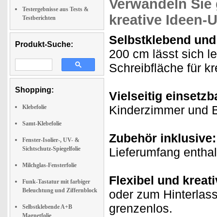
Verwandeln Sie g
Testergebnisse aus Tests &
kreative Ideen
Testberichten
Selbstklebend und
Produkt-Suche:
200 cm lässt sich le
Schreibfläche für kr
Shopping:
Vielseitig einsetzb
Kinderzimmer und Bü
Klebefolie
Samt-Klebefolie
Zubehör inklusive:
Fenster-Isolier-, UV- &
Sichtschutz-Spiegelfolie
Lieferumfang enthal
Milchglas-Fensterfolie
Flexibel und kreati
Funk-Tastatur mit farbiger
Beleuchtung und Ziffernblock
oder zum Hinterlass
grenzenlos.
Selbstklebende A+B
Magnetfolie