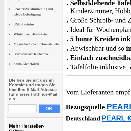
Selbstklebende Tafel
Fenster-Verdunkelung mit
Kinderzimmer, Hobb
Klebe-Befestigung
Große Schreib- und 
USB-Tastatur
Ideal für Wochenplan
Whiteboard-Klebefolie
5 bunte Kreiden ink
Magnetische Whiteboard-Folie
Abwischbar und so
i
Bedruckbare Klebefolie
Einfach zuschneidb
Samt-Klebefolien
Tafelfolie inklusive 
Bleiben Sie mit uns im
Kontakt und tragen Sie
hier Ihre E-Mail-Adresse
Vom Lieferanten emp
für unsere HotPrice-Mail
ein:
PEARL
Bezugsquelle
PEARL €
Deutschland
Mehr Hersteller-