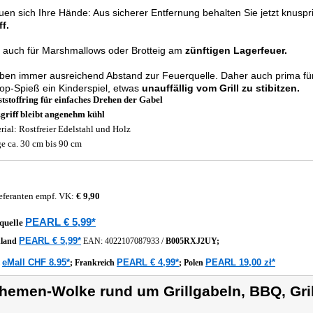
uen sich Ihre Hände: Aus sicherer Entfernung behalten Sie jetzt knusp
ff.
 auch für Marshmallows oder Brotteig am
zünftigen Lagerfeuer.
ben immer ausreichend Abstand zur Feuerquelle. Daher auch prima für 
op-Spieß ein Kinderspiel, etwas
unauffällig vom Grill zu stibitzen.
tstoffring für einfaches Drehen der Gabel
griff bleibt angenehm kühl
rial: Rostfreier Edelstahl und Holz
e ca. 30 cm bis 90 cm
eferanten empf. VK:
€ 9,90
PEARL € 5,99*
quelle
PEARL € 5,99*
hland
EAN:
4022107087933
/
B005RXJ2UY;
eMall CHF 8.95*
PEARL € 4,99*
PEARL 19,00 zł*
z
;
Frankreich
;
Polen
hemen-Wolke rund um Grillgabeln, BBQ, Gri