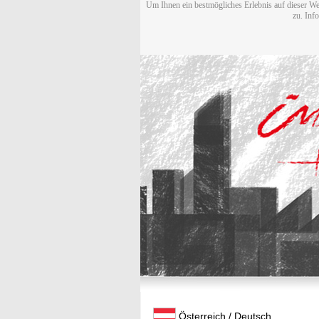
Um Ihnen ein bestmögliches Erlebnis auf dieser We
zu. Inf
Österreich / Deutsch