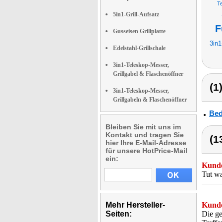
Te
5in1-Grill-Aufsatz
F
Gusseisen Grillplatte
3in1
Edelstahl-Grillschale
3in1-Teleskop-Messer,
Grillgabel & Flaschenöffner
(1
3in1-Teleskop-Messer,
Grillgabeln & Flaschenöffner
Bed
Bleiben Sie mit uns im
Kontakt und tragen Sie
(1
hier Ihre E-Mail-Adresse
für unsere HotPrice-Mail
ein:
Kunde
Tut wa
Mehr Hersteller-
Kunde
Seiten:
Die ge