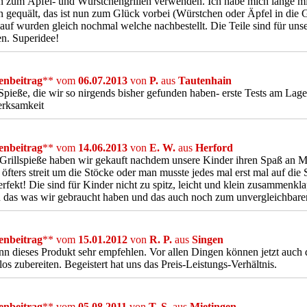
n zum Äpfel- und Würstchengrillen verwenden. Ich habe mich lange m
 gequält, das ist nun zum Glück vorbei (Würstchen oder Äpfel in die G
auf wurden gleich nochmal welche nachbestellt. Die Teile sind für uns
en. Superidee!
nbeitrag
** vom
06.07.2013
von
P.
aus
Tautenhain
Spieße, die wir so nirgends bisher gefunden haben- erste Tests am Lager
rksamkeit
nbeitrag
** vom
14.06.2013
von
E. W.
aus
Herford
Grillspieße haben wir gekauft nachdem unsere Kinder ihren Spaß an 
 öfters streit um die Stöcke oder man musste jedes mal erst mal auf die
perfekt! Die sind für Kinder nicht zu spitz, leicht und klein zusammenk
das was wir gebraucht haben und das auch noch zum unvergleichbaren
nbeitrag
** vom
15.01.2012
von
R. P.
aus
Singen
nn dieses Produkt sehr empfehlen. Vor allen Dingen können jetzt auch d
los zubereiten. Begeistert hat uns das Preis-Leistungs-Verhältnis.
nbeitrag
** vom
05.08.2011
von
T. S.
aus
Mietingen