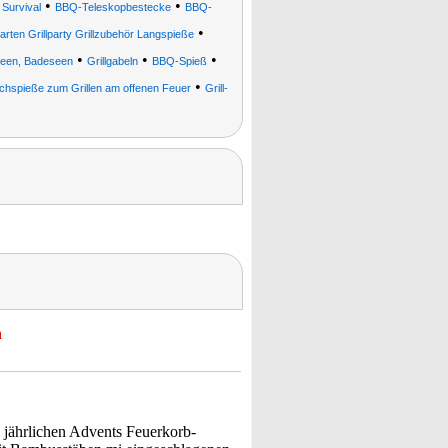
•
•
 Survival
BBQ-Teleskopbestecke
BBQ-
•
arten Grillparty Grillzubehör Langspieße
•
•
•
rseen, Badeseen
Grillgabeln
BBQ-Spieß
•
schspieße zum Grillen am offenen Feuer
Grill-
n
m jährlichen Advents Feuerkorb-