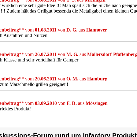
t wirklich eine sehr gute Idee !!! Man spart sich die Suche nach geei
 !!! Zudem hält das Grillgut besser,da die Metallgabel einen kleinen Quer
nbeitrag
** vom
01.08.2011
von
D. G.
aus
Hannover
ch Ausfahren und Nutzen
nbeitrag
** vom
26.07.2011
von
M. G.
aus
Mallersdorf-Pfaffenber
h Klasse und sehr vorteilhaft für Camper
nbeitrag
** vom
20.06.2011
von
O. M.
aus
Hamburg
zum Marschmello grillen geeignet !
nbeitrag
** vom
03.09.2010
von
F. D.
aus
Mössingen
rfektes Produkt!
skussions-Forum rund um infactory Produkt 