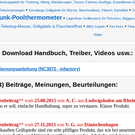
leskopgabeln für Trekking, Hiking, Wanderungen, Touren, Fahrten, Ausflüge, Expeditionen &
•
•
Teleskopstangen
Extralange Grillgabeln für Würste, Marshmallows, Fleisch, Kartoffeln
G
unk-Poolthermometer
•
Lagerfeuer-Grillbesteck für Picknicks, Bagge
•
•
•
-Teleskop-Messer, Grillgabeln & Flaschenöffner
BBQ-Gabeln
Fire forks
Flei
Stäbe
) Download Handbuch, Treiber, Videos usw.:
ienungsanleitung (NC3072 - infactory)
3) Beiträge, Meinungen, Beurteilungen:
nbeitrag
** vom
25.08.2015
von
A. C.
aus
Ludwigshafen am Rhei
s er soll, einfache Handhabung, super zu verstauen. Klasse Produkt.
nbeitrag
** vom
27.11.2013
von
V. G.
aus
Dänischenhagen
kauften Grillspieße sind ein sehr pfiffiges Produkt, das wir bei unsere