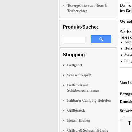
Da fre
Testergebnisse aus Tests &
im Gri
Testberichten
Genial
Produkt-Suche:
Sie ha
Telesk
Kuns
Holz
Shopping:
Mate
Läng
Grillgabel
Schaschlikspieß
Vom Li
Grillspieß mit
Schiebemechanismus
Bezugs
Faltbarer Camping-Holzofen
Deutsc
Grillbesteck
Schwei
Fleisch-Krallen
T
Grillspieß-Schaschlikdraht