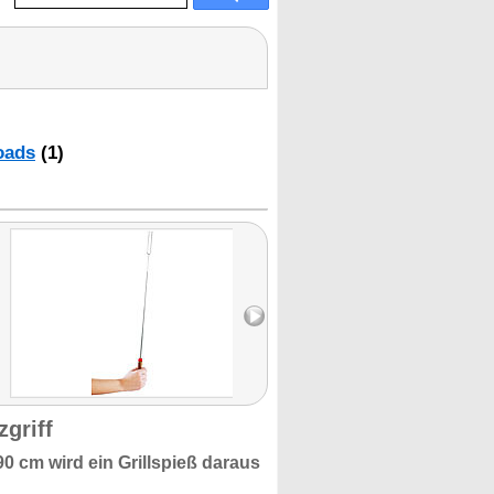
oads
(1)
zgriff
90 cm
wird ein
Grillspieß
daraus