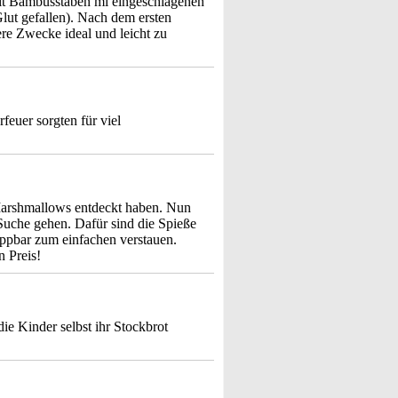
it Bambusstäben mi eingeschlagenen
lut gefallen). Nach dem ersten
ere Zwecke ideal und leicht zu
feuer sorgten für viel
Marshmallows entdeckt haben. Nun
 Suche gehen. Dafür sind die Spieße
lappbar zum einfachen verstauen.
 Preis!
ie Kinder selbst ihr Stockbrot