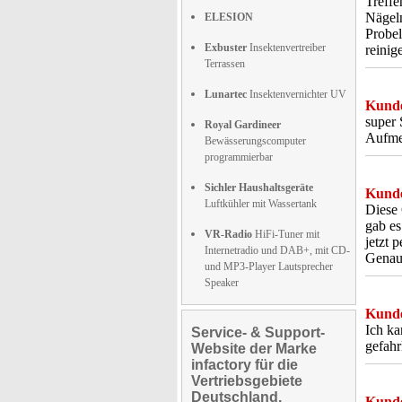
Treffe
Nägeln
ELESION
Probel
Exbuster
Insektenvertreiber
reinig
Terrassen
Lunartec
Insektenvernichter UV
Kunde
super 
Royal Gardineer
Aufme
Bewässerungscomputer
programmierbar
Sichler Haushaltsgeräte
Kunde
Luftkühler mit Wassertank
Diese 
gab es
VR-Radio
HiFi-Tuner mit
jetzt 
Internetradio und DAB+, mit CD-
Genau 
und MP3-Player Lautsprecher
Speaker
Kunde
Ich ka
Service- & Support-
gefahr
Website der Marke
infactory für die
Vertriebsgebiete
Deutschland,
Kunde