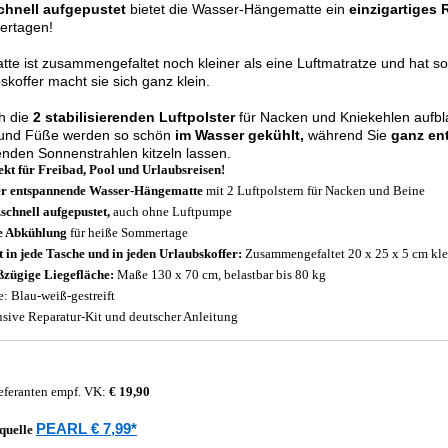
schnell aufgepustet
bietet die Wasser-Hängematte ein
einzigartiges 
rtagen!
tte ist zusammengefaltet noch kleiner als eine Luftmatratze und hat s
skoffer macht sie sich ganz klein.
h die
2 stabilisierenden Luftpolster
für Nacken und Kniekehlen aufbla
und Füße werden so schön
im Wasser gekühlt,
während Sie
ganz en
den Sonnenstrahlen kitzeln lassen.
ekt für Freibad, Pool und Urlaubsreisen!
r entspannende Wasser-Hängematte
mit 2 Luftpolstern für Nacken und Beine
zschnell aufgepustet,
auch ohne Luftpumpe
e Abkühlung
für heiße Sommertage
t in jede Tasche
und in jeden Urlaubskoffer:
Zusammengefaltet 20 x 25 x 5 cm kle
zügige Liegefläche:
Maße 130 x 70 cm, belastbar bis 80 kg
e: Blau-weiß-gestreift
usive Reparatur-Kit und deutscher Anleitung
eferanten empf. VK:
€ 19,90
PEARL € 7,99*
quelle