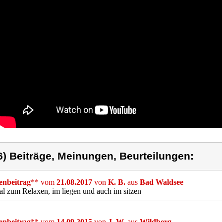
6) Beiträge, Meinungen, Beurteilungen:
nbeitrag
** vom
21.08.2017
von
K. B.
aus
Bad Waldsee
l zum Relaxen, im liegen und auch im sitzen
nbeitrag
** vom
14.09.2015
von
J. W.
aus
Wildberg