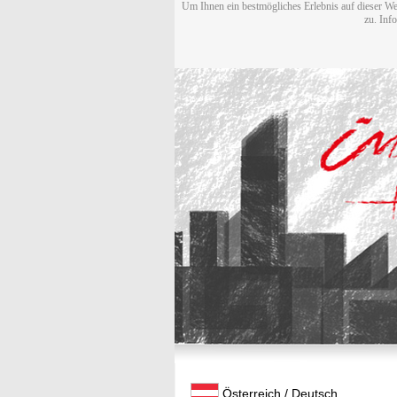
Um Ihnen ein bestmögliches Erlebnis auf dieser We
zu. Inf
Österreich / Deutsch