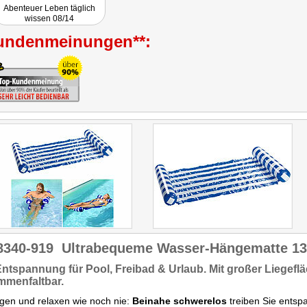
Abenteuer Leben täglich
wissen 08/14
undenmeinungen**:
8340-919
Ultrabequeme Wasser-Hängematte 13
Entspannung
für Pool, Freibad & Urlaub. Mit
großer Liegefl
mmenfaltbar.
gen und relaxen wie noch nie:
Beinahe schwerelos
treiben Sie entspa