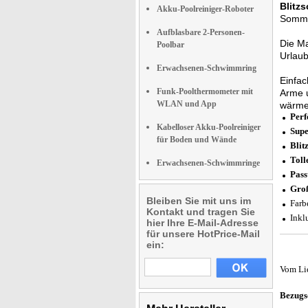
Blitz
Akku-Poolreiniger-Roboter
Somme
Aufblasbare 2-Personen-
Die Ma
Poolbar
Urlaub
Erwachsenen-Schwimmring
Einfac
Funk-Poolthermometer mit
Arme 
WLAN und App
wärmen
Perf
Kabelloser Akku-Poolreiniger
Supe
für Boden und Wände
Blit
Toll
Erwachsenen-Schwimmringe
Pass
Groß
Bleiben Sie mit uns im
Farb
Kontakt und tragen Sie
Inkl
hier Ihre E-Mail-Adresse
für unsere HotPrice-Mail
ein:
Vom Li
Bezugs