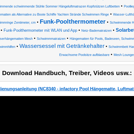
•
mmende schwimmende Stühle Sommer Hängeluftmatrazen Kopfstützen Luftbetten
Poolli
•
matten als Alternative zu Boote Schiffe Yachten Strände Schwimmen Ringe
Wasser-Lufth
Funk-Poolthermometer
•
•
immringe Zentimeter, cm
Schwimmende H
•
•
•
Solarbe
Funk-Poolthermometer mit WLAN und App
Netz-Badematratzen
•
•
serhängematten Mesh
Schwimmmatratzen
Hängematten für Pools, Badeseen, Schwimm
Wassersessel mit Getränkehalter
•
•
wimmhilfen
Schwimmbett Ham
•
Erwachsene Poolsitze aufblasbare
Mesh Lounge
) Download Handbuch, Treiber, Videos usw.:
ienungsanleitung (NC8340 - infactory Pool Hängematte, Luftma