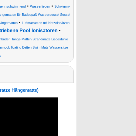
•
•
egen, schwimmend
Wasserliegen
Schwimm-
ängematten für Badespaß Wassersessel Sessel
•
ängematten
Luftmatratzen mit Netzeinsätzen
triebene Pool-Ionisatoren
•
bäder Hänge-Matten Strandmatte Liegestühle
mock floating Betten Swim Mats Wassersitze
s
tratze Hängematte)