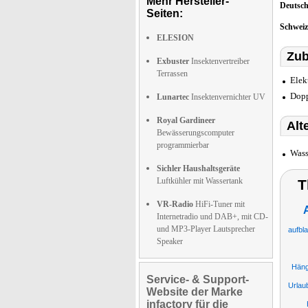
Mehr Hersteller-
Deutsc
Seiten:
Schwei
ELESION
Zub
Exbuster
Insektenvertreiber
Terrassen
Elek
Dopp
Lunartec
Insektenvernichter UV
Royal Gardineer
Alt
Bewässerungscomputer
programmierbar
Wass
Sichler Haushaltsgeräte
Luftkühler mit Wassertank
T
VR-Radio
HiFi-Tuner mit
Internetradio und DAB+, mit CD-
und MP3-Player Lautsprecher
aufbl
Speaker
Häng
Service- & Support-
Urlau
Website der Marke
infactory für die