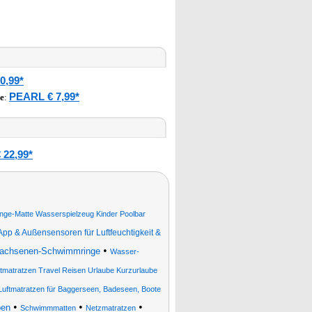
0,99*
PEARL € 7,99*
e
:
 22,99*
nge-Matte Wasserspielzeug Kinder Poolbar
p & Außensensoren für Luftfeuchtigkeit &
•
achsenen-Schwimmringe
Wasser-
tmatratzen Travel Reisen Urlaube Kurzurlaube
uftmatratzen für Baggerseen, Badeseen, Boote
•
•
•
ben
Schwimmmatten
Netzmatratzen