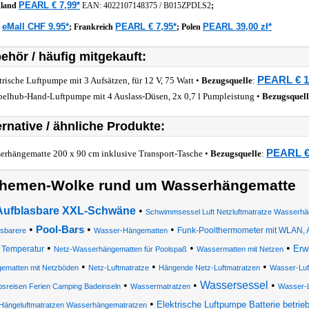
PEARL € 7,99*
hland
EAN:
4022107148375
/
B015ZPDLS2
;
eMall CHF 9.95*
PEARL € 7,95*
PEARL 39,00 zł*
z
;
Frankreich
;
Polen
ehör / häufig mitgekauft:
PEARL € 1
trische Luftpumpe mit 3 Aufsätzen, für 12 V, 75 Watt •
Bezugsquelle
:
elhub-Hand-Luftpumpe mit 4 Auslass-Düsen, 2x 0,7 l Pumpleistung •
Bezugsquell
ernative / ähnliche Produkte:
PEARL €
erhängematte 200 x 90 cm inklusive Transport-Tasche •
Bezugsquelle
:
hemen-Wolke rund um Wasserhängematte
Aufblasbare XXL-Schwäne
•
Schwimmsessel Luft Netzluftmatratze Wasserhä
•
•
•
Pool-Bars
Funk-Poolthermometer mit WLAN, Ap
asbarere
Wasser-Hängematten
•
•
•
Erw
Temperatur
Netz-Wasserhängematten für Poolspaß
Wassermatten mit Netzen
•
•
•
ematten mit Netzböden
Netz-Luftmatratze
Hängende Netz-Luftmatratzen
Wasser-Luf
•
•
Wassersessel
•
bsreisen Ferien Camping Badeinseln
Wassermatratzen
Wasser-L
•
Elektrische Luftpumpe Batterie betrie
Hängeluftmatratzen Wasserhängematratzen