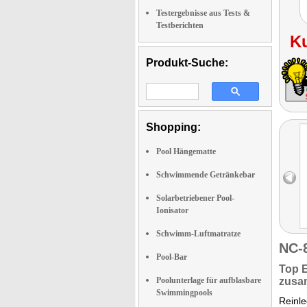
Testergebnisse aus Tests &
Testberichten
K
Produkt-Suche:
Shopping:
Pool Hängematte
Schwimmende Getränkebar
Solarbetriebener Pool-
Ionisator
Schwimm-Luftmatratze
NC-
Pool-Bar
Top 
Poolunterlage für aufblasbare
zusa
Swimmingpools
Reinle