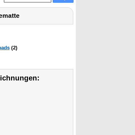
gematte
oads
(2)
eichnungen: