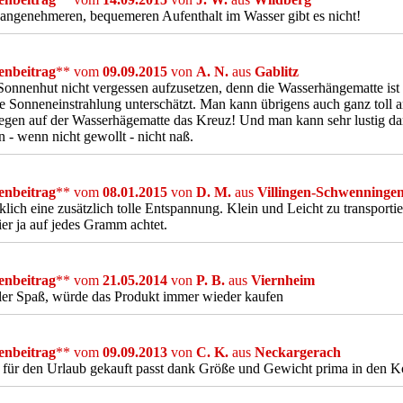
angenehmeren, bequemeren Aufenthalt im Wasser gibt es nicht!
nbeitrag
** vom
09.09.2015
von
A. N.
aus
Gablitz
Sonnenhut nicht vergessen aufzusetzen, denn die Wasserhängematte ist 
e Sonneneinstrahlung unterschätzt. Man kann übrigens auch ganz toll 
egen auf der Wasserhägematte das Kreuz! Und man kann sehr lustig d
 - wenn nicht gewollt - nicht naß.
nbeitrag
** vom
08.01.2015
von
D. M.
aus
Villingen-Schwenninge
rklich eine zusätzlich tolle Entspannung. Klein und Leicht zu transportie
er ja auf jedes Gramm achtet.
nbeitrag
** vom
21.05.2014
von
P. B.
aus
Viernheim
ller Spaß, würde das Produkt immer wieder kaufen
nbeitrag
** vom
09.09.2013
von
C. K.
aus
Neckargerach
 für den Urlaub gekauft passt dank Größe und Gewicht prima in den K