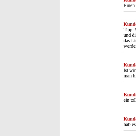
Einen 
Kunde
Tipp: 
und di
das Li
werden
Kunde
Ist wi
man hi
Kunde
ein to
Kunde
hab es