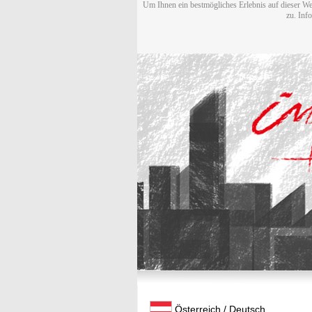
Um Ihnen ein bestmögliches Erlebnis auf dieser We
zu. Inf
Österreich / Deutsch