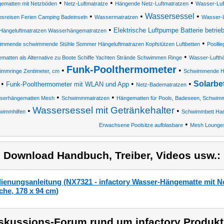
•
•
•
ematten mit Netzböden
Netz-Luftmatratze
Hängende Netz-Luftmatratzen
Wasser-Luf
•
•
Wassersessel
•
bsreisen Ferien Camping Badeinseln
Wassermatratzen
Wasser-L
•
Elektrische Luftpumpe Batterie betrie
Hängeluftmatratzen Wasserhängematratzen
•
mmende schwimmende Stühle Sommer Hängeluftmatrazen Kopfstützen Luftbetten
Poolli
•
matten als Alternative zu Boote Schiffe Yachten Strände Schwimmen Ringe
Wasser-Lufth
Funk-Poolthermometer
•
•
immringe Zentimeter, cm
Schwimmende H
•
•
•
Solarbe
Funk-Poolthermometer mit WLAN und App
Netz-Badematratzen
•
•
serhängematten Mesh
Schwimmmatratzen
Hängematten für Pools, Badeseen, Schwimm
Wassersessel mit Getränkehalter
•
•
wimmhilfen
Schwimmbett Ham
•
Erwachsene Poolsitze aufblasbare
Mesh Lounge
) Download Handbuch, Treiber, Videos usw.:
ienungsanleitung (NX7321 - infactory Wasser-Hängematte mit Ne
che, 178 x 94 cm)
skussions-Forum rund um infactory Produkt 