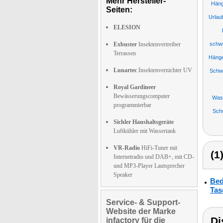
Mehr Hersteller-
Häng
Seiten:
Urlau
ELESION
Exbuster
Insektenvertreiber
schwi
Terrassen
Hänge
Lunartec
Insektenvernichter UV
Schw
Royal Gardineer
Bewässerungscomputer
Was
programmierbar
Sch
Sichler Haushaltsgeräte
Luftkühler mit Wassertank
VR-Radio
HiFi-Tuner mit
(1
Internetradio und DAB+, mit CD-
und MP3-Player Lautsprecher
Speaker
Bed
Tas
Service- & Support-
Website der Marke
Di
infactory für die