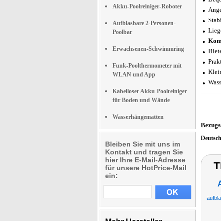
Akku-Poolreiniger-Roboter
Ange
Stab
Aufblasbare 2-Personen-
Lieg
Poolbar
Kom
Erwachsenen-Schwimmring
Biete
Prak
Funk-Poolthermometer mit
Klei
WLAN und App
Wass
Kabelloser Akku-Poolreiniger
für Boden und Wände
Wasserhängematten
Bezugs
Deutsc
Bleiben Sie mit uns im
Kontakt und tragen Sie
hier Ihre E-Mail-Adresse
T
für unsere HotPrice-Mail
ein:
aufbl