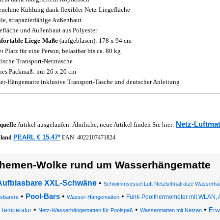
nehme Kühlung dank flexibler Netz-Liegefläche
ile, strapazierfähige Außenhaut
efläche und Außenhaut aus Polyester
fortable Liege-Maße
(aufgeblasen): 178 x 94 cm
t Platz für eine Person, belastbar bis ca. 80 kg
tische Transport-Netztasche
nes Packmaß: nur 26 x 20 cm
er-Hängematte inklusive Transport-Tasche und deutscher Anleitung
Netz-Luftmat
quelle
Artikel ausgelaufen. Ähnliche, neue Artikel finden Sie hier:
PEARL € 15,47*
hland
EAN:
4022107471824
hemen-Wolke rund um Wasserhängematte
Aufblasbare XXL-Schwäne
•
Schwimmsessel Luft Netzluftmatratze Wasserhä
•
•
•
Pool-Bars
Funk-Poolthermometer mit WLAN, Ap
asbarere
Wasser-Hängematten
•
•
•
Erw
Temperatur
Netz-Wasserhängematten für Poolspaß
Wassermatten mit Netzen