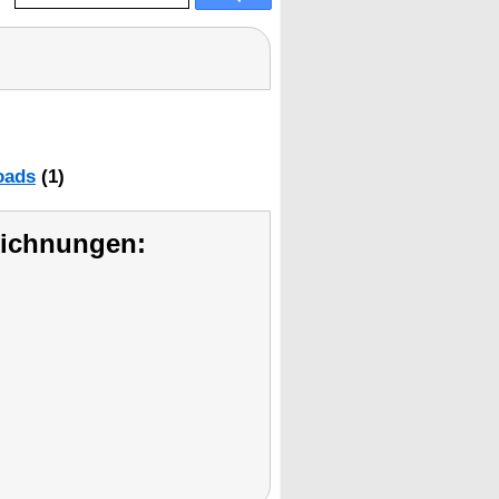
oads
(1)
eichnungen: