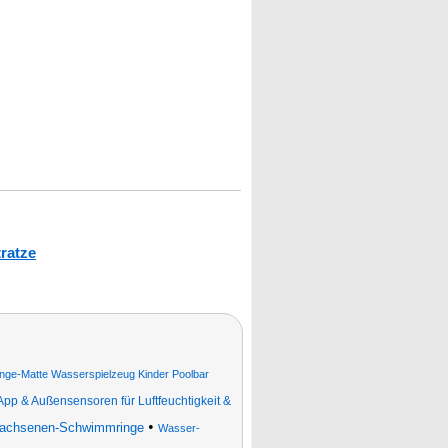
ratze
nge-Matte Wasserspielzeug Kinder Poolbar
p & Außensensoren für Luftfeuchtigkeit &
•
achsenen-Schwimmringe
Wasser-