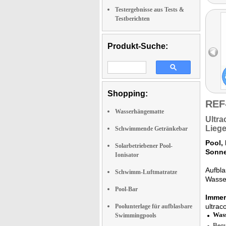
Testergebnisse aus Tests &
Testberichten
Produkt-Suche:
Shopping:
REF
Wasserhängematte
Ultra
Liege
Schwimmende Getränkebar
Pool,
Solarbetriebener Pool-
Sonne
Ionisator
Aufbla
Schwimm-Luftmatratze
Wasser
Pool-Bar
Immer
ultrac
Poolunterlage für aufblasbare
Was
Swimmingpools
Bequ