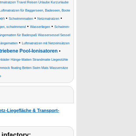
tmatratzen Travel Reisen Urlaube Kurzurlaube
uftmatratzen für Baggerseen, Badeseen, Boote
•
•
•
ben
Schwimmmatten
Netzmatratzen
•
•
egen, schwimmend
Wasserliegen
Schwimm-
ängematten für Badespaß Wassersessel Sessel
•
ängematten
Luftmatratzen mit Netzeinsätzen
triebene Pool-Ionisatoren
•
bäder Hänge-Matten Strandmatte Liegestühle
mock floating Betten Swim Mats Wassersitze
s
tz-Liegefläche & Transport-
infactory: