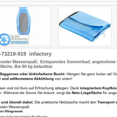
-73219-919
infactory
cooler Wasserspaß:.
Entspanntes Sonnenbad, angenehme K
fläche.
Bis 80 kg belastbar.
 Baggersee oder türkisfarbene Bucht:
Hängen Sie ganz locker ab! G
 und willkommene Abkühlung
von unten!
sen und mit Kurs auf Erfrischung ablegen: Dank
integriertem Kopfki
. Während die Sonne Sie bräunt, sorgt die
Netz-Liegefläche
für ange
 und überall dabei:
Die praktische Netztasche macht den
Transport 
oolen Wasserspaß.
ser-Hängematte
em dank integriertem Kopfkissen