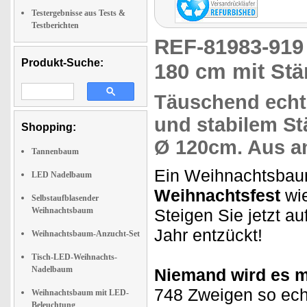
Testergebnisse aus Tests &
Testberichten
REF-81983-91
Produkt-Suche:
180 cm mit Stä
Täuschend echt
und stabilem St
Shopping:
Ø 120cm. Aus
a
Tannenbaum
Ein Weihnachtsbau
LED Nadelbaum
Weihnachtsfest
wie
Selbstaufblasender
Weihnachtsbaum
Steigen Sie jetzt au
Jahr entzückt!
Weihnachtsbaum-Anzucht-Set
Tisch-LED-Weihnachts-
Nadelbaum
Niemand wird es 
748 Zweigen so echt
Weihnachtsbaum mit LED-
Beleuchtung