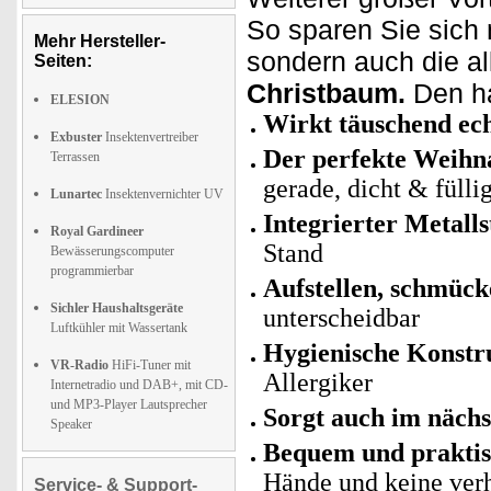
So sparen Sie sich
Mehr Hersteller-
sondern auch die a
Seiten:
Christbaum.
Den ha
ELESION
Wirkt täuschend ech
Exbuster
Insektenvertreiber
Der perfekte Weih
Terrassen
gerade, dicht & fülli
Lunartec
Insektenvernichter UV
Integrierter Metall
Royal Gardineer
Stand
Bewässerungscomputer
programmierbar
Aufstellen, schmücke
Sichler Haushaltsgeräte
unterscheidbar
Luftkühler mit Wassertank
Hygienische Konstru
VR-Radio
HiFi-Tuner mit
Allergiker
Internetradio und DAB+, mit CD-
und MP3-Player Lautsprecher
Sorgt auch im nächs
Speaker
Bequem und prakti
Hände und keine ver
Service- & Support-