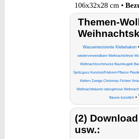
106x32x28 cm •
Bez
Themen-Wolk
Weihnachts
Wasserresistente Klebehaken
wiederverwendbare Weihnachtsfeste W
Weihnachtsschmucke Baumkugeln Bau
Spritzguss Kunststoff Advent Pflanze Plas
Kiefern Zweige Christmas Fichten Xma
Weihnachtbäume naturgetreue Weihnach
•
Bäume künstlich
(2) Download
usw.: