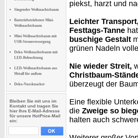
piekst, harzt und nad
Singender Weihnachtsbaum
Leichter Transport
Batteriebetriebener Mini-
Weihnachtsbaum
Festtags-Tanne
hat
Mini-Weihnachtsbaum mit
buschige Gestalt
m
USB-Stromversorgung
grünen Nadeln voll
Deko-Weihnachtsbaum mit
LED-Beleuchtung
Nie wieder Streit,
w
LED-Weihnachtsbaum aus
Christbaum-Ständ
Metall für außem
überzeugt der Bau
Deko-Nussknacker
Eine flexible Unterk
Bleiben Sie mit uns im
Kontakt und tragen Sie
die
Zweige so bie
hier Ihre E-Mail-Adresse
für unsere HotPrice-Mail
halten auch schwer
ein:
Weiterer großer Vor