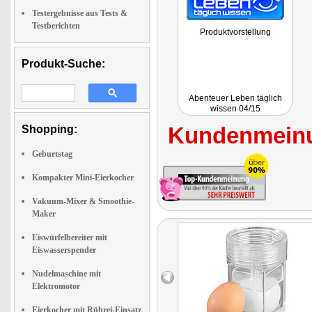
Testergebnisse aus Tests &
Testberichten
Produktvorstellung
Produkt-Suche:
Abenteuer Leben täglich
wissen 04/15
Kundenmeinu
Shopping:
Geburtstag
Kompakter Mini-Eierkocher
Vakuum-Mixer & Smoothie-
Maker
Eiswürfelbereiter mit
Eiswasserspender
Nudelmaschine mit
Elektromotor
Eierkocher mit Rührei-Einsatz