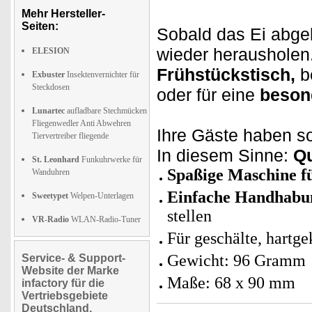
Mehr Hersteller-
Seiten:
Sobald das Ei abgek
wieder herausholen.
ELESION
Frühstückstisch,
b
Exbuster
Insektenvernichter für
Steckdosen
oder für eine
beson
Lunartec
aufladbare Stechmücken
Fliegenwedler Anti Abwehren
Ihre Gäste haben s
Tiervertreiber fliegende
In diesem Sinne:
Qu
St. Leonhard
Funkuhrwerke für
Spaßige Maschine fü
Wanduhren
Einfache Handhabu
Sweetypet
Welpen-Unterlagen
stellen
VR-Radio
WLAN-Radio-Tuner
Für geschälte, hartge
Gewicht: 96 Gramm
Service- & Support-
Website der Marke
Maße: 68 x 90 mm
infactory für die
Vertriebsgebiete
Deutschland,