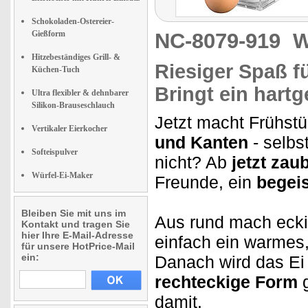
Schokoladen-Ostereier-
Gießform
NC-8079-919
W
Hitzebeständiges Grill- &
Riesiger Spaß f
Küchen-Tuch
Bringt ein
hartg
Ultra flexibler & dehnbarer
Silikon-Brauseschlauch
Jetzt macht Frühstü
Vertikaler Eierkocher
und Kanten
- selbs
Softeispulver
nicht? Ab
jetzt zau
Würfel-Ei-Maker
Freunde, ein
begeis
Bleiben Sie mit uns im
Aus rund mach ecki
Kontakt und tragen Sie
hier Ihre E-Mail-Adresse
einfach ein warmes,
für unsere HotPrice-Mail
ein:
Danach wird das Ei 
rechteckige Form
g
damit.