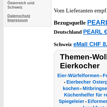
Österreich und
Schweiz
Vom Lieferanten emp
Datenschutz
Impressum
PEARL
Bezugsquelle
PEARL €
Deutschland
eMall CHF 8
Schweiz
Themen-Wolk
Eierkocher
Eier-Würfelformen
F
•
Eierbecher Osterp
•
kochen
Mitbrings
•
Küchenhelfer für r
Spiegeleier
Eiforme
•