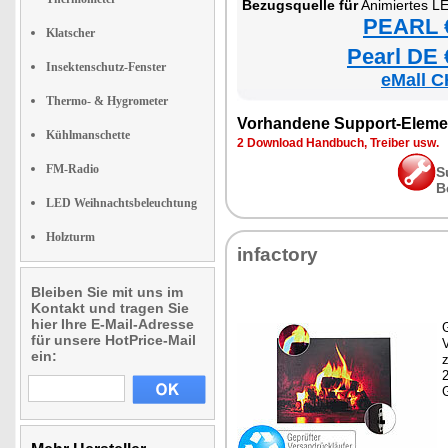
Bezugsquelle für
Animiertes LED-
PEARL €
Klatscher
Pearl DE 
Insektenschutz-Fenster
eMall C
Thermo- & Hygrometer
Vorhandene Support-Eleme
Kühlmanschette
2 Download Handbuch, Treiber usw.
FM-Radio
S
B
LED Weihnachtsbeleuchtung
Holzturm
infactory
Bleiben Sie mit uns im
Kontakt und tragen Sie
hier Ihre E-Mail-Adresse
G
für unsere HotPrice-Mail
ein:
z