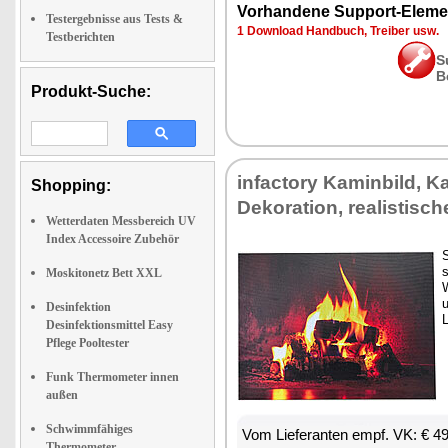
Vorhandene Support-Eleme
Testergebnisse aus Tests &
1 Download Handbuch, Treiber usw.
Testberichten
S
B
Produkt-Suche:
infactory Kaminbild, K
Shopping:
Dekoration, realistisc
Wetterdaten Messbereich UV
Index Accessoire Zubehör
S
Moskitonetz Bett XXL
Desinfektion
Desinfektionsmittel Easy
Pflege Pooltester
Funk Thermometer innen
außen
Schwimmfähiges
Vom Lieferanten empf. VK: € 4
Thermometer