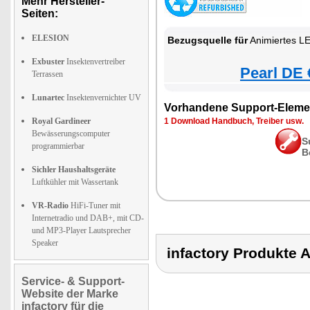
Mehr Hersteller-
Seiten:
ELESION
Bezugsquelle für
Animiertes LED-
Exbuster
Insektenvertreiber
Pearl DE 
Terrassen
Lunartec
Insektenvernichter UV
Vorhandene Support-Eleme
Royal Gardineer
1 Download Handbuch, Treiber usw.
Bewässerungscomputer
S
programmierbar
B
Sichler Haushaltsgeräte
Luftkühler mit Wassertank
VR-Radio
HiFi-Tuner mit
Internetradio und DAB+, mit CD-
und MP3-Player Lautsprecher
Speaker
infactory Produkt
Service- & Support-
Website der Marke
infactory für die