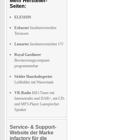
Mehr Hersteller-
Seiten:
ELESION
Exbuster
Insektenvertreiber
Terrassen
Lunartec
Insektenvernichter UV
Royal Gardineer
Bewässerungscomputer
programmierbar
Sichler Haushaltsgeräte
Luftkühler mit Wassertank
VR-Radio
HiFi-Tuner mit
Internetradio und DAB+, mit CD-
und MP3-Player Lautsprecher
Speaker
Service- & Support-
Website der Marke
infactory für die