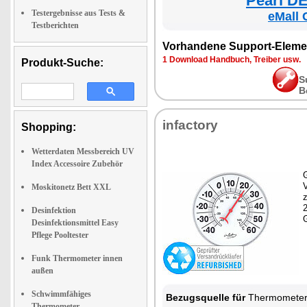
Pearl DE
Testergebnisse aus Tests &
eMall 
Testberichten
Vorhandene Support-Eleme
1 Download Handbuch, Treiber usw.
Produkt-Suche:
S
B
infactory
Shopping:
Wetterdaten Messbereich UV
Index Accessoire Zubehör
G
Moskitonetz Bett XXL
z
Desinfektion
Desinfektionsmittel Easy
Pflege Pooltester
Funk Thermometer innen
außen
Schwimmfähiges
Bezugsquelle für
Thermomete
Thermometer