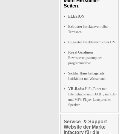
Mehr Hersteller-
Seiten:
ELESION
Exbuster
Insektenvertreiber
Terrassen
Lunartec
Insektenvernichter UV
Royal Gardineer
Bewässerungscomputer
programmierbar
Sichler Haushaltsgeräte
Luftkühler mit Wassertank
VR-Radio
HiFi-Tuner mit
Internetradio und DAB+, mit CD-
und MP3-Player Lautsprecher
Speaker
Service- & Support-
Website der Marke
infactory für die