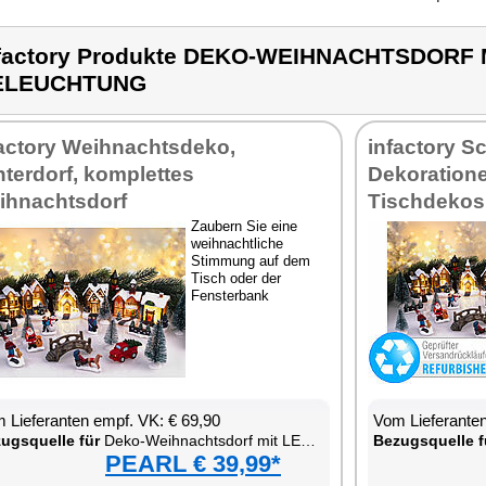
factory Produkte DEKO-WEIHNACHTSDORF 
ELEUCHTUNG
factory Weihnachtsdeko,
infactory 
terdorf, komplettes
Dekoration
ihnachtsdorf
Tischdekos
Zaubern Sie eine
weihnachtliche
Stimmung auf dem
Tisch oder der
Fensterbank
 Lieferanten empf. VK: € 69,90
Vom Lieferanten
ugsquelle für
Deko-Weihnachtsdorf mit LED-Beleuchtung
Bezugsquelle f
PEARL € 39,99*