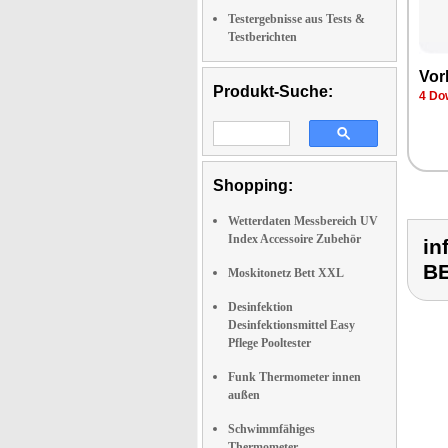
Testergebnisse aus Tests &
Testberichten
Vor
Produkt-Suche:
4 Do
Shopping:
Wetterdaten Messbereich UV
Index Accessoire Zubehör
in
B
Moskitonetz Bett XXL
Desinfektion
Desinfektionsmittel Easy
Pflege Pooltester
Funk Thermometer innen
außen
Schwimmfähiges
Thermometer