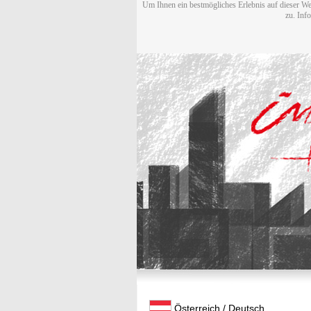
Um Ihnen ein bestmögliches Erlebnis auf dieser We
zu. Inf
Österreich / Deutsch