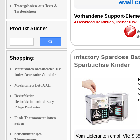
eMall C
Testergebnisse aus Tests &
Testberichten
Vorhandene Support-Eleme
4 Download Handbuch, Treiber usw.
Produkt-Suche:
S
B
infactory Spardose Batt
Shopping:
Sparbüchse Kinder
Wetterdaten Messbereich UV
Index Accessoire Zubehör
Moskitonetz Bett XXL
S
Desinfektion
e
Desinfektionsmittel Easy
Pflege Pooltester
Funk Thermometer innen
außen
Schwimmfähiges
Vom Lieferanten empf. VK: € 3
Thermometer