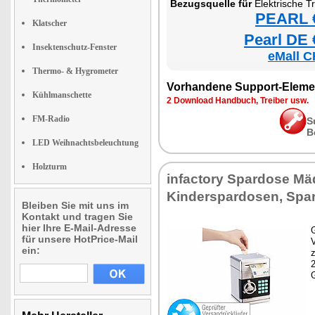
Bezugsquelle für
Elektrische T
PEARL €
Klatscher
Pearl DE 
Insektenschutz-Fenster
eMall C
Thermo- & Hygrometer
Vorhandene Support-Eleme
Kühlmanschette
2 Download Handbuch, Treiber usw.
FM-Radio
S
B
LED Weihnachtsbeleuchtung
Holzturm
infactory Spardose Mä
Kinderspardosen, Spa
Bleiben Sie mit uns im
Kontakt und tragen Sie
hier Ihre E-Mail-Adresse
G
für unsere HotPrice-Mail
ein:
z