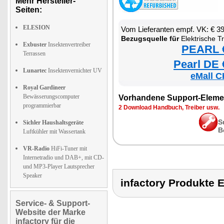
Mehr Hersteller-
Seiten:
ELESION
Vom Lieferanten empf. VK: € 3
Bezugsquelle für
Elektrische T
Exbuster
Insektenvertreiber
PEARL €
Terrassen
Pearl DE 
Lunartec
Insektenvernichter UV
eMall C
Royal Gardineer
Bewässerungscomputer
Vorhandene Support-Eleme
programmierbar
2 Download Handbuch, Treiber usw.
S
Sichler Haushaltsgeräte
B
Luftkühler mit Wassertank
VR-Radio
HiFi-Tuner mit
Internetradio und DAB+, mit CD-
und MP3-Player Lautsprecher
Speaker
infactory Produkt
Service- & Support-
Website der Marke
infactory für die