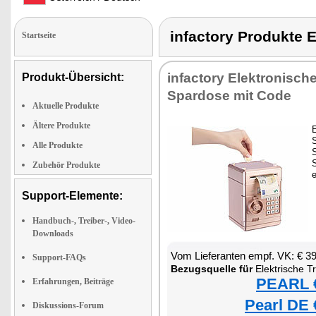
infactory Produkt
Startseite
infactory Elektronisch
Produkt-Übersicht:
Spardose mit Code
Aktuelle Produkte
Ältere Produkte
Alle Produkte
S
Zubehör Produkte
e
Support-Elemente:
Handbuch-, Treiber-, Video-
Downloads
Vom Lieferanten empf. VK: € 3
Support-FAQs
Bezugsquelle für
Elektrische T
PEARL €
Erfahrungen, Beiträge
Pearl DE 
Diskussions-Forum