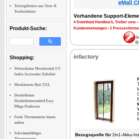
eMall C
Testergebnisse aus Tests &
Testberichten
Vorhandene Support-Eleme
4 Download Handbuch, Treiber usw.
Produkt-Suche:
Kundenmeinungen
•
2 Pressestimme
S
B
infactory
Shopping:
Wetterdaten Messbereich UV
Index Accessoire Zubehör
T
Moskitonetz Bett XXL
C
Desinfektion
Desinfektionsmittel Easy
Pflege Pooltester
E
Funk Thermometer innen
außen
Schwimmfähiges
Bezugsquelle für
2in1-Akku-Insektenvern
Thermometer