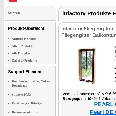
infactory Produkt
Startseite
infactory Fliegengitter 
Produkt-Übersicht:
Fliegengitter Balkontür
Aktuelle Produkte
Ältere Produkte
T
Alle Produkte
C
Zubehör Produkte
Support-Elemente:
E
Handbuch-, Treiber-, Video-
Downloads
Vom Lieferanten empf. VK: € 2
Support-FAQs
Bezugsquelle für
2in1-Akku-Insektenvern
PEARL €
Erfahrungen, Beiträge
Pearl DE 
Diskussions-Forum