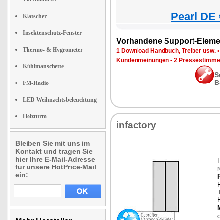
Pearl DE 
Klatscher
Insektenschutz-Fenster
Vorhandene Support-Eleme
Thermo- & Hygrometer
1 Download Handbuch, Treiber usw.
Kundenmeinungen
•
2 Pressestimme
Kühlmanschette
S
B
FM-Radio
LED Weihnachtsbeleuchtung
Holzturm
infactory
Bleiben Sie mit uns im
Kontakt und tragen Sie
hier Ihre E-Mail-Adresse
L
für unsere HotPrice-Mail
r
ein:
F