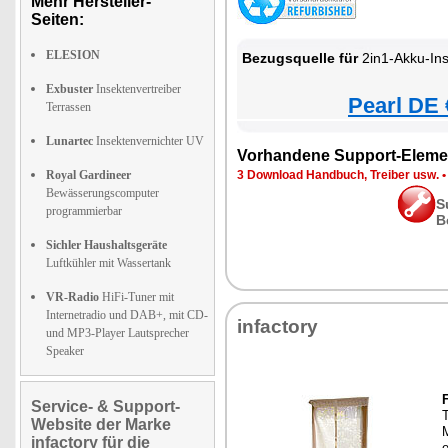
Mehr Hersteller-
Seiten:
ELESION
Bezugsquelle für
2in1-Akku-Insektenvern
Exbuster
Insektenvertreiber
Pearl DE 
Terrassen
Lunartec
Insektenvernichter UV
Vorhandene Support-Eleme
Royal Gardineer
3 Download Handbuch, Treiber usw.
Bewässerungscomputer
S
programmierbar
B
Sichler Haushaltsgeräte
Luftkühler mit Wassertank
VR-Radio
HiFi-Tuner mit
Internetradio und DAB+, mit CD-
infactory
und MP3-Player Lautsprecher
Speaker
Service- & Support-
T
Website der Marke
infactory für die
e