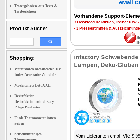
eMall C
Testergebnisse aus Tests &
Testberichten
Vorhandene Support-Eleme
3 Download Handbuch, Treiber usw.
Produkt-Suche:
•
1 Pressestimmen & Auszeichnung
S
B
infactory Schwebende
Shopping:
Lampen, Deko-Globen
Wetterdaten Messbereich UV
Index Accessoire Zubehör
Moskitonetz Bett XXL
Desinfektion
Desinfektionsmittel Easy
Pflege Pooltester
Funk Thermometer innen
außen
Schwimmfähiges
Vom Lieferanten empf. VK: € 9
Thermometer