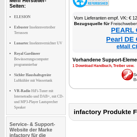
Mehr Hersteller-
Seiten:
ELESION
Vom Lieferanten empf. VK: € 1
Bezugsquelle für
Freischweben
Exbuster
Insektenvertreiber
PEARL €
Terrassen
Pearl DE 
Lunartec
Insektenvernichter UV
eMall C
Royal Gardineer
Bewässerungscomputer
Vorhandene Support-Eleme
programmierbar
1 Download Handbuch, Treiber usw.
S
Sichler Haushaltsgeräte
B
Luftkühler mit Wassertank
VR-Radio
HiFi-Tuner mit
Internetradio und DAB+, mit CD-
und MP3-Player Lautsprecher
Speaker
infactory Produk
Service- & Support-
Website der Marke
infactory für die