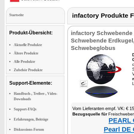
infactory Produk
Startseite
infactory Schwebende 
Produkt-Übersicht:
Schwebende Erdkugel
Aktuelle Produkte
Schwebeglobus
Ältere Produkte
D
Alle Produkte
c
S
Zubehör Produkte
V
Support-Elemente:
L
Handbuch-, Treiber-, Video-
Downloads
Vom Lieferanten empf. VK: € 1
Support-FAQs
Bezugsquelle für
Freischweben
PEARL €
Erfahrungen, Beiträge
Pearl DE 
Diskussions-Forum