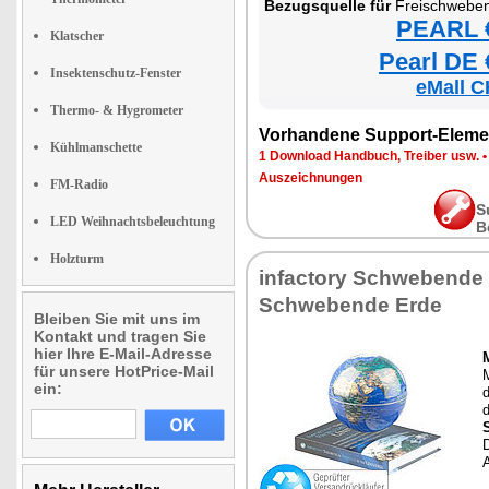
Bezugsquelle für
Freischweben
PEARL €
Klatscher
Pearl DE 
Insektenschutz-Fenster
eMall C
Thermo- & Hygrometer
Vorhandene Support-Eleme
Kühlmanschette
1 Download Handbuch, Treiber usw.
Auszeichnungen
FM-Radio
S
LED Weihnachtsbeleuchtung
B
Holzturm
infactory Schwebende
Schwebende Erde
Bleiben Sie mit uns im
Kontakt und tragen Sie
hier Ihre E-Mail-Adresse
für unsere HotPrice-Mail
ein:
d
D