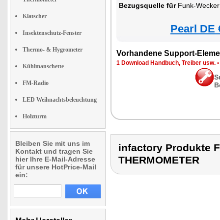
Bezugsquelle für
Funk-Wecker mit zwei W
Klatscher
Pearl DE 
Insektenschutz-Fenster
Thermo- & Hygrometer
Vorhandene Support-Eleme
1 Download Handbuch, Treiber usw.
Kühlmanschette
S
FM-Radio
B
LED Weihnachtsbeleuchtung
Holzturm
Bleiben Sie mit uns im
infactory Produkt
Kontakt und tragen Sie
THERMOMETER
hier Ihre E-Mail-Adresse
für unsere HotPrice-Mail
ein: