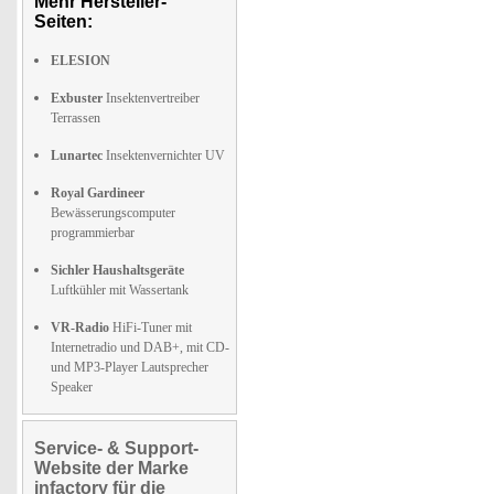
Mehr Hersteller-
Seiten:
ELESION
Exbuster
Insektenvertreiber
Terrassen
Lunartec
Insektenvernichter UV
Royal Gardineer
Bewässerungscomputer
programmierbar
Sichler Haushaltsgeräte
Luftkühler mit Wassertank
VR-Radio
HiFi-Tuner mit
Internetradio und DAB+, mit CD-
und MP3-Player Lautsprecher
Speaker
Service- & Support-
Website der Marke
infactory für die