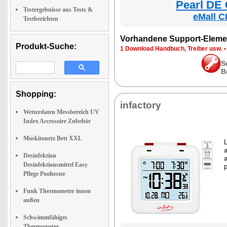
Pearl DE 
Testergebnisse aus Tests &
eMall C
Testberichten
Vorhandene Support-Eleme
Produkt-Suche:
1 Download Handbuch, Treiber usw.
S
B
Shopping:
infactory
Wetterdaten Messbereich UV
Index Accessoire Zubehör
Moskitonetz Bett XXL
Desinfektion
Desinfektionsmittel Easy
Pflege Pooltester
Funk Thermometer innen
außen
Schwimmfähiges
Thermometer