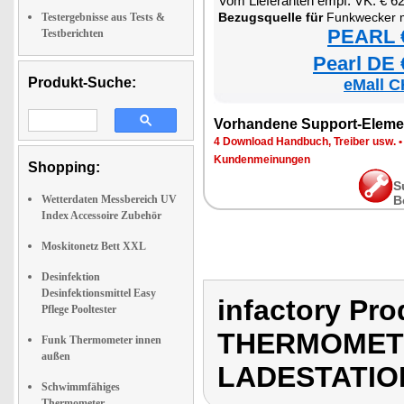
Vom Lieferanten empf. VK: € 6
Bezugsquelle für
Funkwecker mit Thermometer
Testergebnisse aus Tests &
PEARL €
Testberichten
Pearl DE 
Produkt-Suche:
eMall C
Vorhandene Support-Eleme
4 Download Handbuch, Treiber usw.
Kundenmeinungen
Shopping:
S
Wetterdaten Messbereich UV
B
Index Accessoire Zubehör
Moskitonetz Bett XXL
Desinfektion
Desinfektionsmittel Easy
infactory P
Pflege Pooltester
THERMOMETE
Funk Thermometer innen
außen
LADESTATIO
Schwimmfähiges
Thermometer