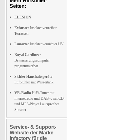
Mehr Hersteller-
Seiten:
ELESION
Exbuster
Insektenvertreiber
Terrassen
Lunartec
Insektenvernichter UV
Royal Gardineer
Bewässerungscomputer
programmierbar
Sichler Haushaltsgeräte
Luftkühler mit Wassertank
VR-Radio
HiFi-Tuner mit
Internetradio und DAB+, mit CD-
und MP3-Player Lautsprecher
Speaker
Service- & Support-
Website der Marke
infactory für die