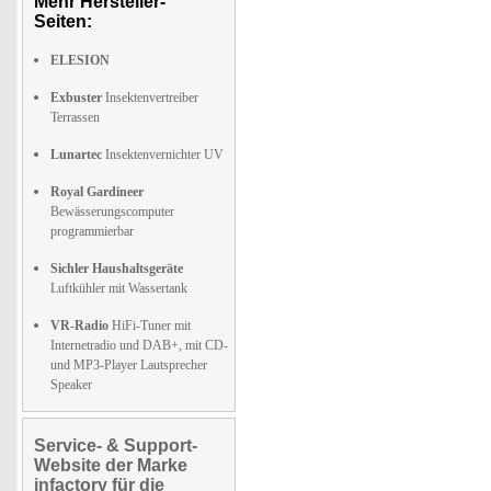
Mehr Hersteller-
Seiten:
ELESION
Exbuster
Insektenvertreiber
Terrassen
Lunartec
Insektenvernichter UV
Royal Gardineer
Bewässerungscomputer
programmierbar
Sichler Haushaltsgeräte
Luftkühler mit Wassertank
VR-Radio
HiFi-Tuner mit
Internetradio und DAB+, mit CD-
und MP3-Player Lautsprecher
Speaker
Service- & Support-
Website der Marke
infactory für die