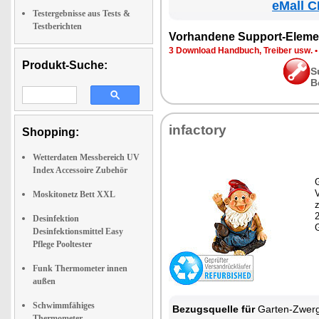
eMall C
Testergebnisse aus Tests &
Testberichten
Vorhandene Support-Eleme
3 Download Handbuch, Treiber usw.
Produkt-Suche:
S
B
infactory
Shopping:
Wetterdaten Messbereich UV
Index Accessoire Zubehör
G
Moskitonetz Bett XXL
z
Desinfektion
Desinfektionsmittel Easy
Pflege Pooltester
Funk Thermometer innen
außen
Schwimmfähiges
Bezugsquelle für
Garten-Zwer
Thermometer