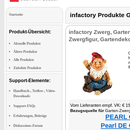
infactory Produkt
Startseite
infactory Zwerg, Garte
Produkt-Übersicht:
Zwergfigur, Gartendek
Aktuelle Produkte
Ältere Produkte
h
Alle Produkte
f
Zubehör Produkte
Support-Elemente:
Handbuch-, Treiber-, Video-
Downloads
Vom Lieferanten empf. VK: € 1
Support-FAQs
Bezugsquelle für
Garten-Zwer
PEARL €
Erfahrungen, Beiträge
Pearl DE 
Diskussions-Forum