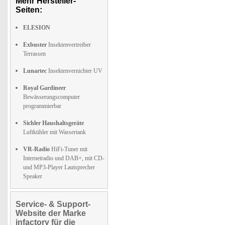
Mehr Hersteller-
Seiten:
ELESION
Exbuster
Insektenvertreiber
Terrassen
Lunartec
Insektenvernichter UV
Royal Gardineer
Bewässerungscomputer
programmierbar
Sichler Haushaltsgeräte
Luftkühler mit Wassertank
VR-Radio
HiFi-Tuner mit
Internetradio und DAB+, mit CD-
und MP3-Player Lautsprecher
Speaker
Service- & Support-
Website der Marke
infactory für die