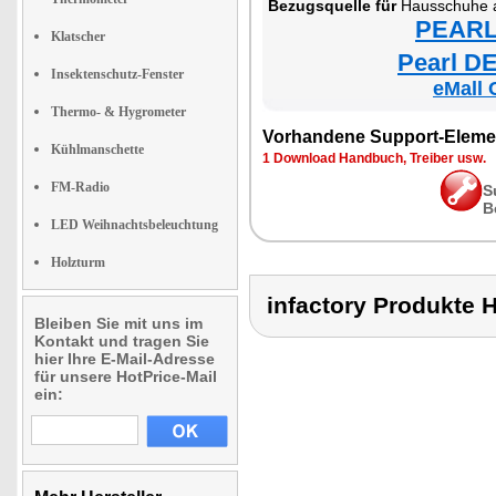
Bezugsquelle für
Hausschuhe au
PEARL 
Klatscher
Pearl DE
Insektenschutz-Fenster
eMall 
Thermo- & Hygrometer
Vorhandene Support-Eleme
Kühlmanschette
1 Download Handbuch, Treiber usw.
FM-Radio
S
B
LED Weihnachtsbeleuchtung
Holzturm
infactory Produk
Bleiben Sie mit uns im
Kontakt und tragen Sie
hier Ihre E-Mail-Adresse
für unsere HotPrice-Mail
ein: