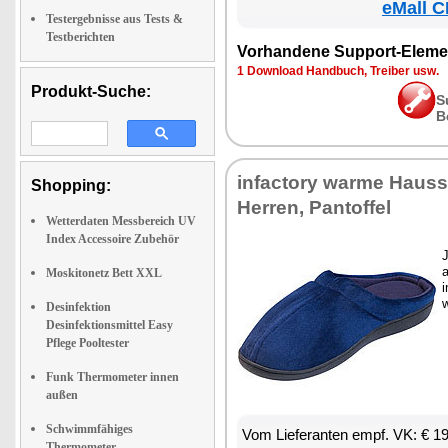
eMall C
Testergebnisse aus Tests &
Testberichten
Vorhandene Support-Eleme
1 Download Handbuch, Treiber usw.
Produkt-Suche:
S
B
infactory warme Haus
Shopping:
Herren, Pantoffel
Wetterdaten Messbereich UV
Index Accessoire Zubehör
Moskitonetz Bett XXL
Desinfektion
Desinfektionsmittel Easy
Pflege Pooltester
Funk Thermometer innen
außen
Schwimmfähiges
Vom Lieferanten empf. VK: € 1
Thermometer