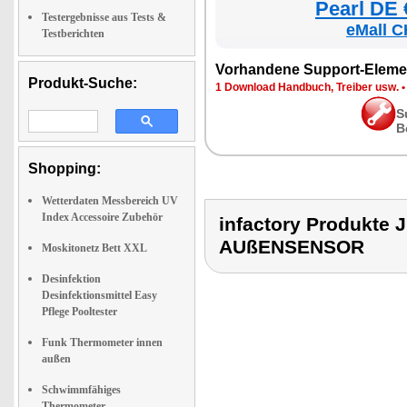
Pearl DE 
Testergebnisse aus Tests &
eMall C
Testberichten
Vorhandene Support-Eleme
Produkt-Suche:
1 Download Handbuch, Treiber usw.
S
B
Shopping:
Wetterdaten Messbereich UV
Index Accessoire Zubehör
infactory Produkt
AUßENSENSOR
Moskitonetz Bett XXL
Desinfektion
Desinfektionsmittel Easy
Pflege Pooltester
Funk Thermometer innen
außen
Schwimmfähiges
Thermometer