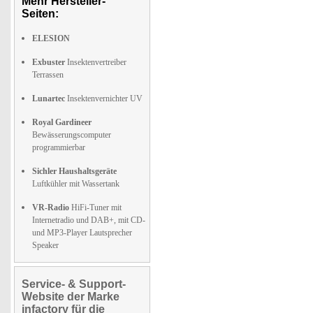
Mehr Hersteller-
Seiten:
ELESION
Exbuster
Insektenvertreiber
Terrassen
Lunartec
Insektenvernichter UV
Royal Gardineer
Bewässerungscomputer
programmierbar
Sichler Haushaltsgeräte
Luftkühler mit Wassertank
VR-Radio
HiFi-Tuner mit
Internetradio und DAB+, mit CD-
und MP3-Player Lautsprecher
Speaker
Service- & Support-
Website der Marke
infactory für die