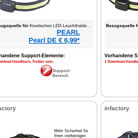
ugsquelle für
Kinetisches LED-Leuchthalsband für Haustiere
Bezugsquelle f
PEARL
Pearl DE € 6,99*
handene Support-Elemente:
Vorhandene S
wnload Handbuch, Treiber usw.
1 Download Handbu
Support-
Bereich
actory
infactory
Mehr Sicherheit für
Ihren vierbeinigen