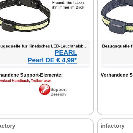
Freund: Sie haben
ihn immer im Blick
ugsquelle für
Kinetisches LED-Leuchthalsband für Haustiere
Bezugsquelle f
PEARL
Pearl DE € 4,99*
handene Support-Elemente:
Vorhandene S
wnload Handbuch, Treiber usw.
Support-
Bereich
actory
infactory