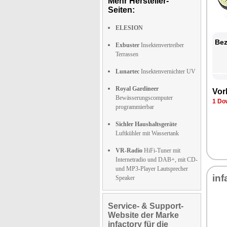
Mehr Hersteller-
Seiten:
ELESION
Bez
Exbuster
Insektenvertreiber
Terrassen
Lunartec
Insektenvernichter UV
Royal Gardineer
Vor
Bewässerungscomputer
1 Do
programmierbar
Sichler Haushaltsgeräte
Luftkühler mit Wassertank
VR-Radio
HiFi-Tuner mit
Internetradio und DAB+, mit CD-
und MP3-Player Lautsprecher
inf
Speaker
Service- & Support-
Website der Marke
infactory für die