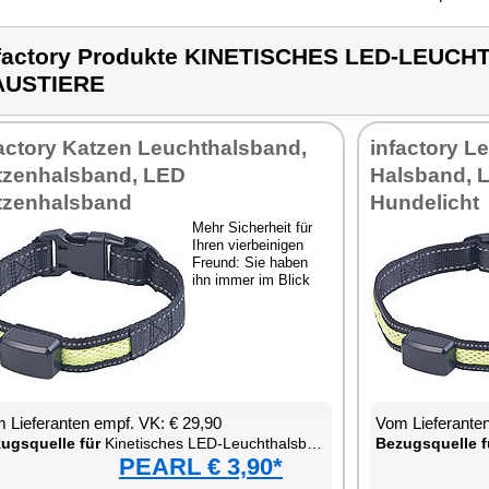
factory Produkte KINETISCHES LED-LEUC
AUSTIERE
factory Katzen Leuchthalsband,
infactory L
tzenhalsband, LED
Halsband, 
tzenhalsband
Hundelicht
Mehr Sicherheit für
Ihren vierbeinigen
Freund: Sie haben
ihn immer im Blick
 Lieferanten empf. VK: € 29,90
Vom Lieferanten
ugsquelle für
Kinetisches LED-Leuchthalsband für Haustiere
Bezugsquelle f
PEARL € 3,90*