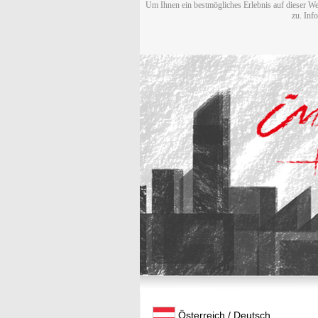
Um Ihnen ein bestmögliches Erlebnis auf dieser We
zu. Inf
Österreich / Deutsch