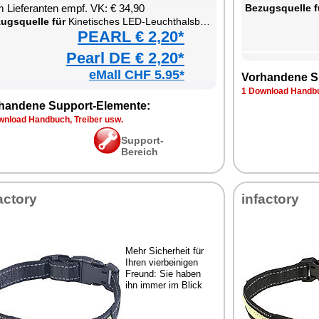
 Lieferanten empf. VK: € 34,90
Bezugsquelle f
ugsquelle für
Kinetisches LED-Leuchthalsband für Haustiere
PEARL € 2,20*
Pearl DE € 2,20*
eMall CHF 5.95*
Vorhandene S
1 Download Handbu
handene Support-Elemente:
wnload Handbuch, Treiber usw.
Support-
Bereich
actory
infactory
Mehr Sicherheit für
Ihren vierbeinigen
Freund: Sie haben
ihn immer im Blick