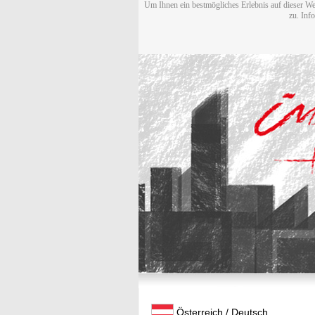
Um Ihnen ein bestmögliches Erlebnis auf dieser We
zu. Inf
Österreich / Deutsch