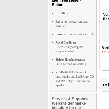
Mehr Hersteller-
Seiten:
ELESION
Vom
Bez
Exbuster
Insektenvertreiber
Terrassen
Lunartec
Insektenvernichter UV
Royal Gardineer
Bewässerungscomputer
Vor
programmierbar
1 Do
Sichler Haushaltsgeräte
Luftkühler mit Wassertank
VR-Radio
HiFi-Tuner mit
Internetradio und DAB+, mit CD-
und MP3-Player Lautsprecher
in
Speaker
Service- & Support-
Website der Marke
infactory für die