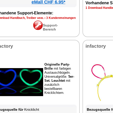
eMall CHF 6.95*
Vorhandene S
1 Download Handbu
handene Support-Elemente:
wnload Handbuch, Treiber usw.
•
3 Kundenmeinungen
Support-
Bereich
actory
infactory
Originelle Party-
Brille
mit farbigen
Austauschbügeln.
Universalgröße.
5er-
Set.
Leuchtet
mit
zusätzlich
bestellbaren
Knicklichtern.
ugsquelle für
Knicklicht
Bezugsquelle f