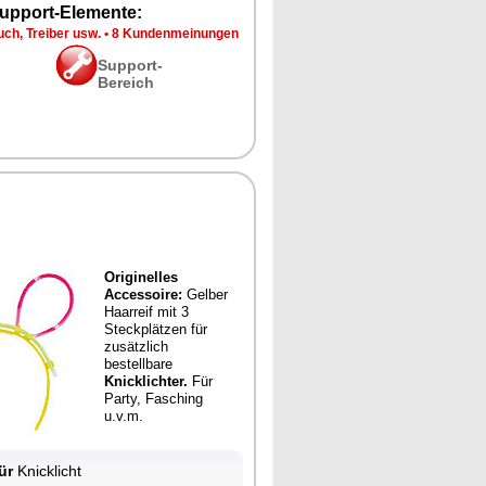
upport-Elemente:
ch, Treiber usw.
•
8 Kundenmeinungen
Support-
Bereich
Originelles
Accessoire:
Gelber
Haarreif mit 3
Steckplätzen für
zusätzlich
bestellbare
Knicklichter.
Für
Party, Fasching
u.v.m.
ür
Knicklicht