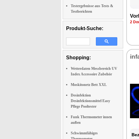
Testergebnisse aus Tests &
Testberichten
Vor
2 Do
Produkt-Suche:
inf
Shopping:
Wetterdaten Messbereich UV
Index Accessoire Zubehör
Moskitonetz Bett XXL
Desinfektion
Desinfektionsmittel Easy
Pflege Pooltester
Funk Thermometer innen
außen
Schwimmfähiges
Bez
Thermometer