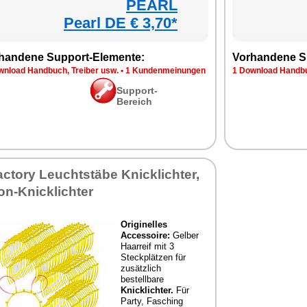
PEARL
Pearl DE € 3,70*
handene Support-Elemente:
Vorhandene S
wnload Handbuch, Treiber usw.
•
1 Kundenmeinungen
1 Download Handbu
Support-
Bereich
actory Leuchtstäbe Knicklichter,
on-Knicklichter
Originelles
Accessoire:
Gelber
Haarreif mit 3
Steckplätzen für
zusätzlich
bestellbare
Knicklichter.
Für
Party, Fasching