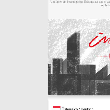
Um Ihnen ein bestmögliches Erlebnis auf dieser We
zu. Inf
Österreich / Deutsch