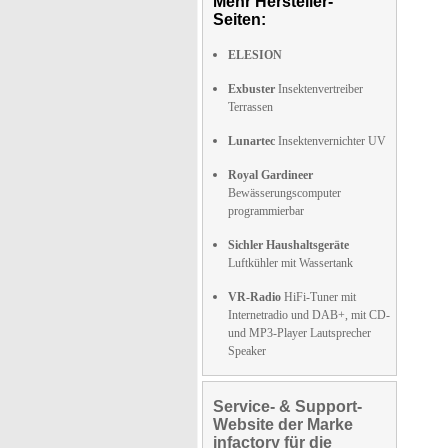
Mehr Hersteller-
Seiten:
ELESION
Exbuster
Insektenvertreiber
Terrassen
Lunartec
Insektenvernichter UV
Royal Gardineer
Bewässerungscomputer
programmierbar
Sichler Haushaltsgeräte
Luftkühler mit Wassertank
VR-Radio
HiFi-Tuner mit
Internetradio und DAB+, mit CD-
und MP3-Player Lautsprecher
Speaker
Service- & Support-
Website der Marke
infactory für die