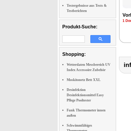
Testergebnisse aus Tests &
Testberichten
Vor
1 Do
Produkt-Suche:
Shopping:
in
Wetterdaten Messbereich UV
Index Accessoire Zubehör
Moskitonetz Bett XXL
Desinfektion
Desinfektionsmittel Easy
Pflege Pooltester
Funk Thermometer innen
außen
Schwimmfähiges
Thermometer