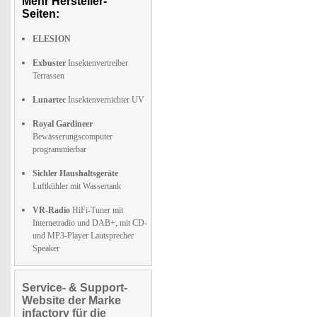
Mehr Hersteller-
Seiten:
ELESION
Exbuster
Insektenvertreiber
Terrassen
Lunartec
Insektenvernichter UV
Royal Gardineer
Bewässerungscomputer
programmierbar
Sichler Haushaltsgeräte
Luftkühler mit Wassertank
VR-Radio
HiFi-Tuner mit
Internetradio und DAB+, mit CD-
und MP3-Player Lautsprecher
Speaker
Service- & Support-
Website der Marke
infactory für die