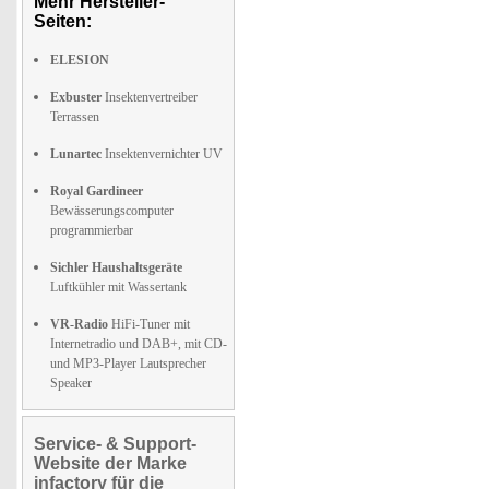
Mehr Hersteller-
Seiten:
ELESION
Exbuster
Insektenvertreiber
Terrassen
Lunartec
Insektenvernichter UV
Royal Gardineer
Bewässerungscomputer
programmierbar
Sichler Haushaltsgeräte
Luftkühler mit Wassertank
VR-Radio
HiFi-Tuner mit
Internetradio und DAB+, mit CD-
und MP3-Player Lautsprecher
Speaker
Service- & Support-
Website der Marke
infactory für die