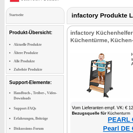
infactory Produkt
Startseite
infactory Küchenhelfe
Produkt-Übersicht:
Küchentürme, Küchen
Aktuelle Produkte
Ältere Produkte
H
Alle Produkte
A
Zubehör Produkte
Support-Elemente:
Handbuch-, Treiber-, Video-
Downloads
Vom Lieferanten empf. VK: € 1
Support-FAQs
Bezugsquelle für
Küchenturm
PEARL €
Erfahrungen, Beiträge
Pearl DE 
Diskussions-Forum