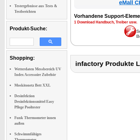
eMall C
Testergebnisse aus Tests &
Testberichten
Vorhandene Support-Eleme
1 Download Handbuch, Treiber usw.
Produkt-Suche:
S
B
Shopping:
infactory Produkt
Wetterdaten Messbereich UV
Index Accessoire Zubehör
Moskitonetz Bett XXL
Desinfektion
Desinfektionsmittel Easy
Pflege Pooltester
Funk Thermometer innen
außen
Schwimmfähiges
Thermometer